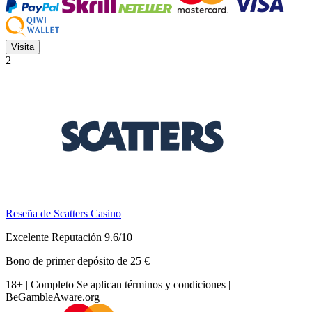
Visita
2
Reseña de Scatters Casino
Excelente Reputación 9.6/10
Bono de primer depósito de 25 €
18+ | Completo
Se aplican términos y condiciones
|
BeGambleAware.org