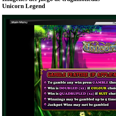
Unicorn Legend