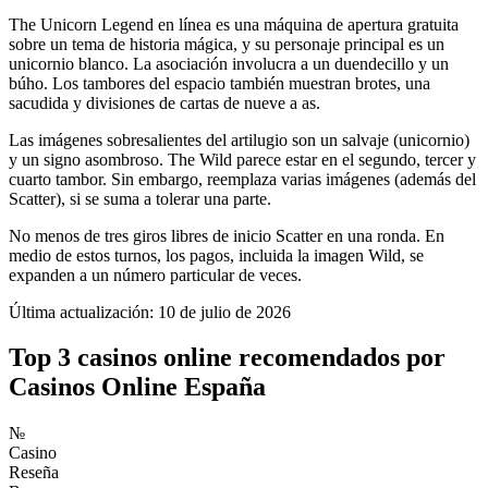
The Unicorn Legend en línea es una máquina de apertura gratuita
sobre un tema de historia mágica, y su personaje principal es un
unicornio blanco. La asociación involucra a un duendecillo y un
búho. Los tambores del espacio también muestran brotes, una
sacudida y divisiones de cartas de nueve a as.
Las imágenes sobresalientes del artilugio son un salvaje (unicornio)
y un signo asombroso. The Wild parece estar en el segundo, tercer y
cuarto tambor. Sin embargo, reemplaza varias imágenes (además del
Scatter), si se suma a tolerar una parte.
No menos de tres giros libres de inicio Scatter en una ronda. En
medio de estos turnos, los pagos, incluida la imagen Wild, se
expanden a un número particular de veces.
Última actualización: 10 de julio de 2026
Top 3 casinos online recomendados por
Casinos Online España
№
Casino
Reseña