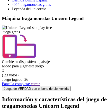
Casinos Online España
4054 tragamonedas gratis
Leyenda del unicornio
Máquina tragamonedas Unicorn Legend
Juega gratis
Cambie su dispositivo a paisaje
Modo para jugar este juego
☓
(
23
votos)
Juego jugado:
26
Pantalla completa:
cerrar
Juega de VERDAD con el bono de bienvenida
Información y características del juego de
tragamonedas Unicorn Legend