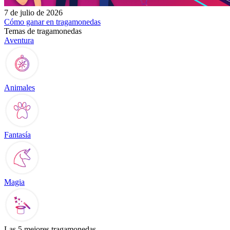
7 de julio de 2026
Cómo ganar en tragamonedas
Temas de tragamonedas
Aventura
Animales
Fantasía
Magia
Las 5 mejores tragamonedas