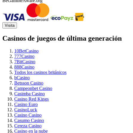
BeGambleAware.org
Visita
Casinos de juegos de última generación
10BetCasino
777Casino
7BitCasino
888Casino
Todos los casinos británicos
bCasino
Betsson Casino
Campeonbet Casino
Casimba Casino
Casino Red Kings
Casino Euro
CasinoLuck
Casino Casino
Casumo Casino
Cereza Casino
Casino en la nube