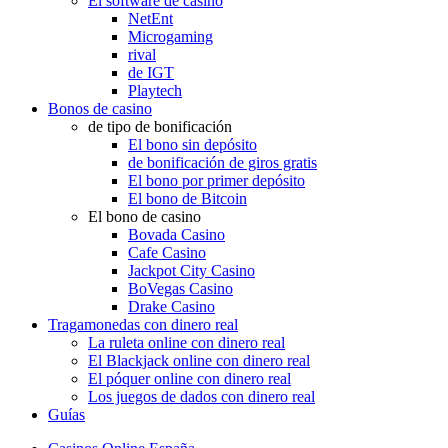
El software de casino
NetEnt
Microgaming
rival
de IGT
Playtech
Bonos de casino
de tipo de bonificación
El bono sin depósito
de bonificación de giros gratis
El bono por primer depósito
El bono de Bitcoin
El bono de casino
Bovada Casino
Cafe Casino
Jackpot City Casino
BoVegas Casino
Drake Casino
Tragamonedas con dinero real
La ruleta online con dinero real
El Blackjack online con dinero real
El póquer online con dinero real
Los juegos de dados con dinero real
Guías