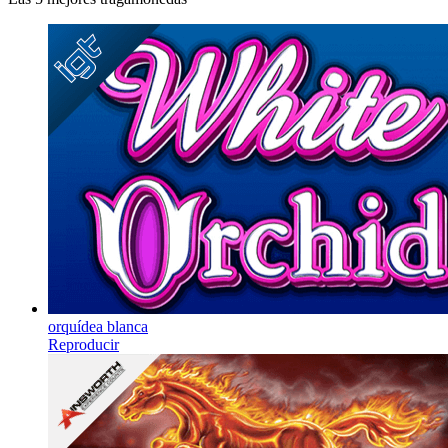
orquídea blanca
Reproducir