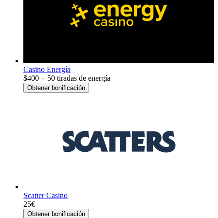
Casino Energía
$400 + 50 tiradas de energía
Obtener bonificación
Scatter Casino
25€
Obtener bonificación