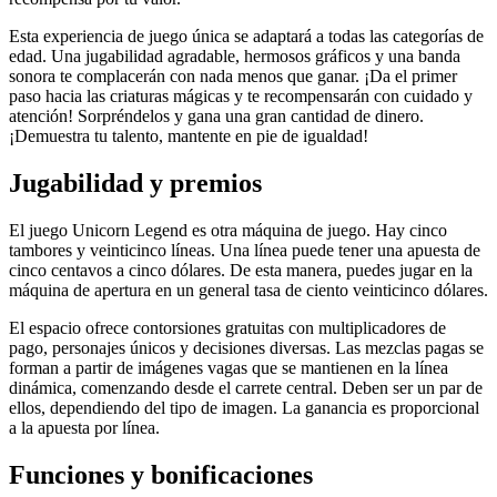
Esta experiencia de juego única se adaptará a todas las categorías de
edad. Una jugabilidad agradable, hermosos gráficos y una banda
sonora te complacerán con nada menos que ganar. ¡Da el primer
paso hacia las criaturas mágicas y te recompensarán con cuidado y
atención! Sorpréndelos y gana una gran cantidad de dinero.
¡Demuestra tu talento, mantente en pie de igualdad!
Jugabilidad y premios
El juego Unicorn Legend es otra máquina de juego. Hay cinco
tambores y veinticinco líneas. Una línea puede tener una apuesta de
cinco centavos a cinco dólares. De esta manera, puedes jugar en la
máquina de apertura en un general tasa de ciento veinticinco dólares.
El espacio ofrece contorsiones gratuitas con multiplicadores de
pago, personajes únicos y decisiones diversas. Las mezclas pagas se
forman a partir de imágenes vagas que se mantienen en la línea
dinámica, comenzando desde el carrete central. Deben ser un par de
ellos, dependiendo del tipo de imagen. La ganancia es proporcional
a la apuesta por línea.
Funciones y bonificaciones