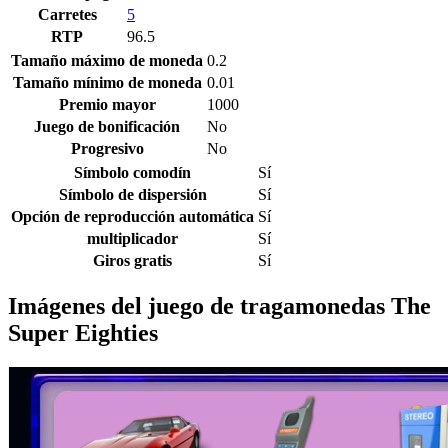
Carretes
5
RTP
96.5
Tamaño máximo de moneda
0.2
Tamaño mínimo de moneda
0.01
Premio mayor
1000
Juego de bonificación
No
Progresivo
No
Símbolo comodín
Sí
Símbolo de dispersión
Sí
Opción de reproducción automática
Sí
multiplicador
Sí
Giros gratis
Sí
Imágenes del juego de tragamonedas The
Super Eighties