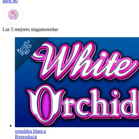
años 80
Las 5 mejores tragamonedas
orquídea blanca
Reproducir