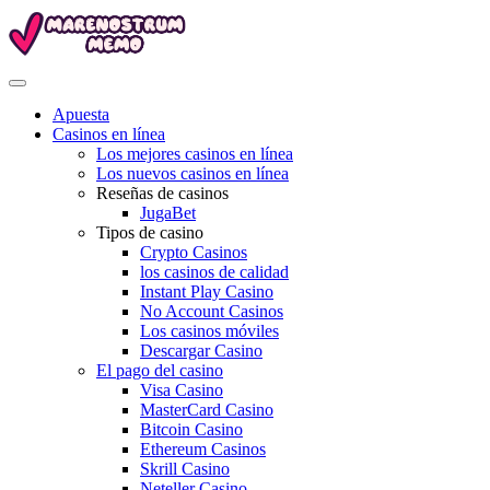
Apuesta
Casinos en línea
Los mejores casinos en línea
Los nuevos casinos en línea
Reseñas de casinos
JugaBet
Tipos de casino
Crypto Casinos
los casinos de calidad
Instant Play Casino
No Account Casinos
Los casinos móviles
Descargar Casino
El pago del casino
Visa Casino
MasterCard Casino
Bitcoin Casino
Ethereum Casinos
Skrill Casino
Neteller Casino