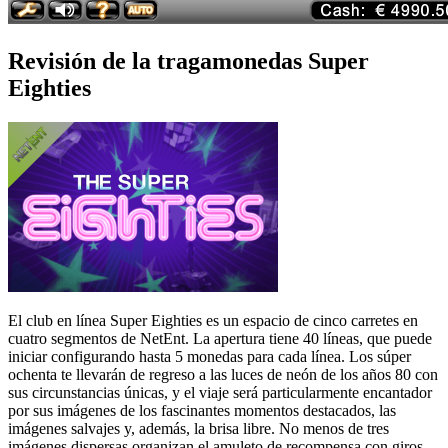
Revisión de la tragamonedas Super
Eighties
El club en línea Super Eighties es un espacio de cinco carretes en
cuatro segmentos de NetEnt. La apertura tiene 40 líneas, que puede
iniciar configurando hasta 5 monedas para cada línea. Los súper
ochenta te llevarán de regreso a las luces de neón de los años 80 con
sus circunstancias únicas, y el viaje será particularmente encantador
por sus imágenes de los fascinantes momentos destacados, las
imágenes salvajes y, además, la brisa libre. No menos de tres
imágenes dispersas organizan el amuleto de recompensa con giros