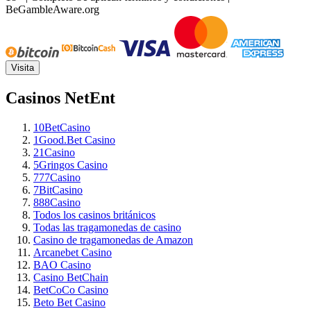
BeGambleAware.org
Visita
Casinos NetEnt
10BetCasino
1Good.Bet Casino
21Casino
5Gringos Casino
777Casino
7BitCasino
888Casino
Todos los casinos británicos
Todas las tragamonedas de casino
Casino de tragamonedas de Amazon
Arcanebet Casino
BAO Casino
Casino BetChain
BetCoCo Casino
Beto Bet Casino