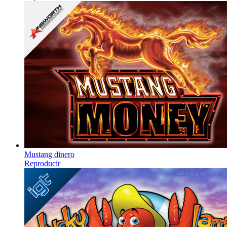
Mustang dinero
Reproducir