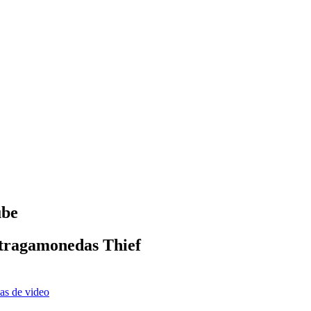
ube
e tragamonedas Thief
s de video