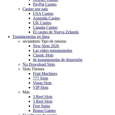
PayPal Casino
Casino por país
USA Casino
Australia Casino
UK Casino
Canada Casino
El casino de Nueva Zelanda
Tragamonedas en línea
secundario Tipo de ranuras
New Slots 2026
Las video tragamonedas
Classic Slots
de tragamonedas de dispersión
No Download Slots
Slots Themes
Fruit Machines
777 Slots
Vegas Slots
VIP Slots
Más
3 Reel Slots
5 Reel Slots
Free Spins
Bonus Games