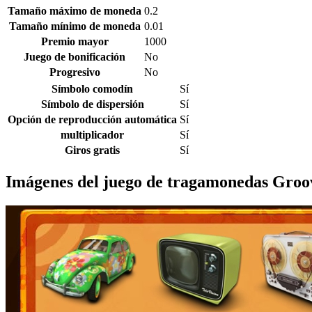
Tamaño máximo de moneda
0.2
Tamaño mínimo de moneda
0.01
Premio mayor
1000
Juego de bonificación
No
Progresivo
No
Símbolo comodín
Sí
Símbolo de dispersión
Sí
Opción de reproducción automática
Sí
multiplicador
Sí
Giros gratis
Sí
Imágenes del juego de tragamonedas Groov