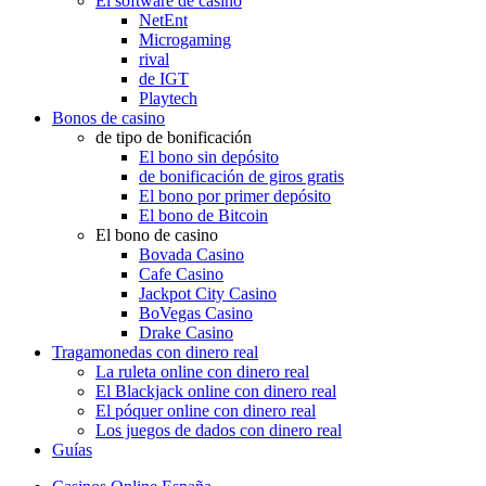
El software de casino
NetEnt
Microgaming
rival
de IGT
Playtech
Bonos de casino
de tipo de bonificación
El bono sin depósito
de bonificación de giros gratis
El bono por primer depósito
El bono de Bitcoin
El bono de casino
Bovada Casino
Cafe Casino
Jackpot City Casino
BoVegas Casino
Drake Casino
Tragamonedas con dinero real
La ruleta online con dinero real
El Blackjack online con dinero real
El póquer online con dinero real
Los juegos de dados con dinero real
Guías