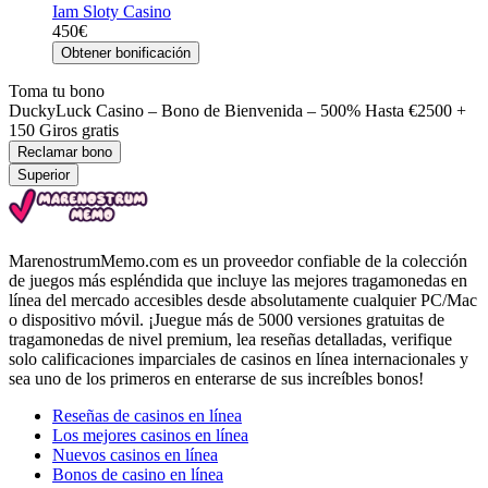
Iam Sloty Casino
450€
Obtener bonificación
Toma tu bono
DuckyLuck Casino – Bono de Bienvenida –
500% Hasta €2500 +
150
Giros gratis
Reclamar bono
Superior
MarenostrumMemo.com es un proveedor confiable de la colección
de juegos más espléndida que incluye las mejores tragamonedas en
línea del mercado accesibles desde absolutamente cualquier PC/Mac
o dispositivo móvil.
¡Juegue más de 5000 versiones gratuitas de
tragamonedas de nivel premium, lea reseñas detalladas, verifique
solo calificaciones imparciales de casinos en línea internacionales y
sea uno de los primeros en enterarse de sus increíbles bonos!
Reseñas de casinos en línea
Los mejores casinos en línea
Nuevos casinos en línea
Bonos de casino en línea