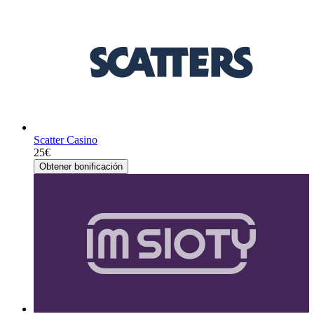
Scatter Casino
25€
Obtener bonificación