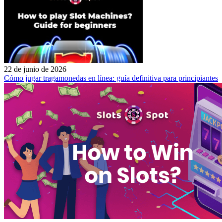
22 de junio de 2026
Cómo jugar tragamonedas en línea: guía definitiva para principiantes