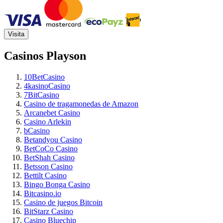
Visita
Casinos Playson
10BetCasino
4kasinoCasino
7BitCasino
Casino de tragamonedas de Amazon
Arcanebet Casino
Casino Arlekin
bCasino
Betandyou Casino
BetCoCo Casino
BetShah Casino
Betsson Casino
Bettilt Casino
Bingo Bonga Casino
Bitcasino.io
Casino de juegos Bitcoin
BitStarz Casino
Casino Bluechip