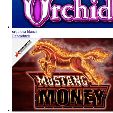
orquídea blanca
Reproducir