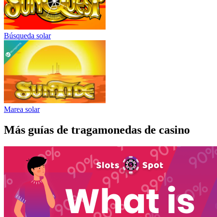
Búsqueda solar
Marea solar
Más guías de tragamonedas de casino