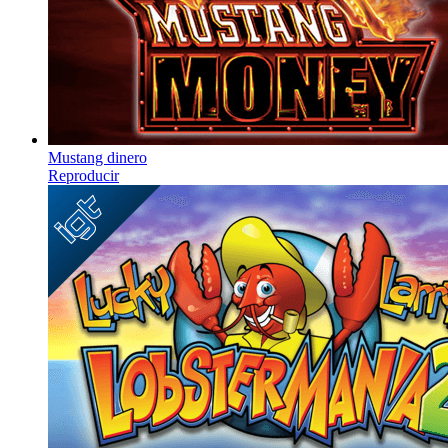
Mustang dinero
Reproducir