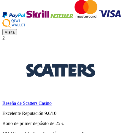
Visita
2
Reseña de Scatters Casino
Excelente Reputación 9.6/10
Bono de primer depósito de 25 €