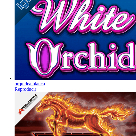
orquídea blanca
Reproducir