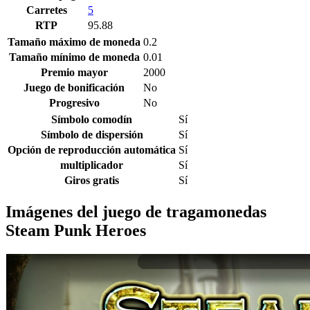
Carretes
5
RTP
95.88
Tamaño máximo de moneda
0.2
Tamaño mínimo de moneda
0.01
Premio mayor
2000
Juego de bonificación
No
Progresivo
No
Símbolo comodín
Sí
Símbolo de dispersión
Sí
Opción de reproducción automática
Sí
multiplicador
Sí
Giros gratis
Sí
Imágenes del juego de tragamonedas
Steam Punk Heroes