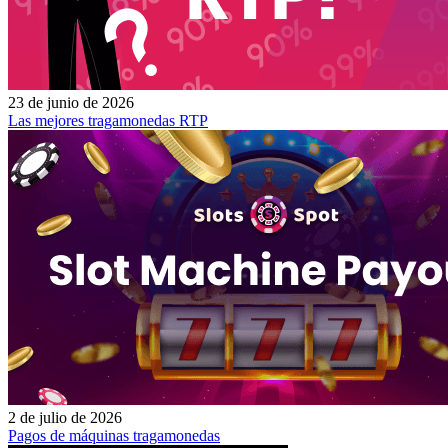
23 de junio de 2026
Las mejores tragamonedas RTP
2 de julio de 2026
Pagos de máquinas tragamonedas