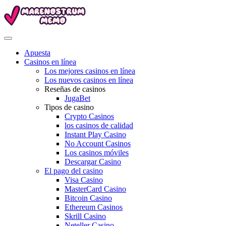
Apuesta
Casinos en línea
Los mejores casinos en línea
Los nuevos casinos en línea
Reseñas de casinos
JugaBet
Tipos de casino
Crypto Casinos
los casinos de calidad
Instant Play Casino
No Account Casinos
Los casinos móviles
Descargar Casino
El pago del casino
Visa Casino
MasterCard Casino
Bitcoin Casino
Ethereum Casinos
Skrill Casino
Neteller Casino