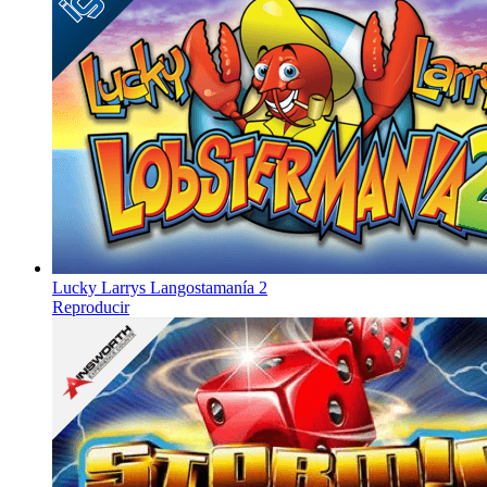
Lucky Larrys Langostamanía 2
Reproducir