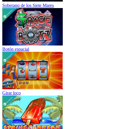
Soberano de los Siete Mares
Botón espacial
Girar loco