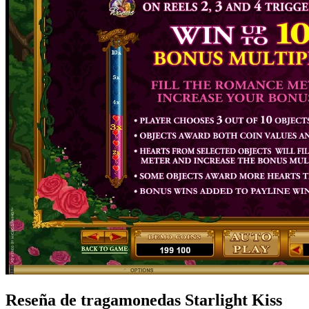
Reseña de tragamonedas Starlight Kiss