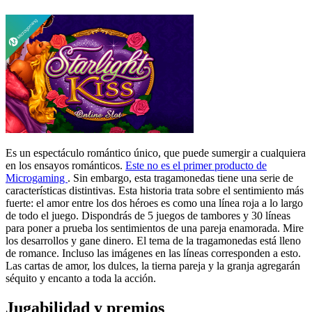
Es un espectáculo romántico único, que puede sumergir a cualquiera
en los ensayos románticos.
Este no es el primer producto de
Microgaming
. Sin embargo, esta tragamonedas tiene una serie de
características distintivas. Esta historia trata sobre el sentimiento más
fuerte: el amor entre los dos héroes es como una línea roja a lo largo
de todo el juego. Dispondrás de 5 juegos de tambores y 30 líneas
para poner a prueba los sentimientos de una pareja enamorada. Mire
los desarrollos y gane dinero. El tema de la tragamonedas está lleno
de romance. Incluso las imágenes en las líneas corresponden a esto.
Las cartas de amor, los dulces, la tierna pareja y la granja agregarán
séquito y encanto a toda la acción.
Jugabilidad y premios