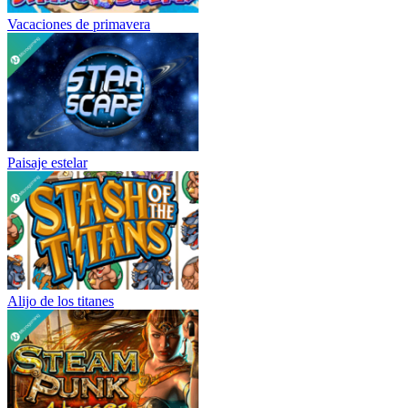
Vacaciones de primavera
Paisaje estelar
Alijo de los titanes