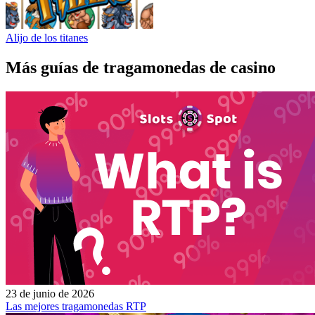
Alijo de los titanes
Más guías de tragamonedas de casino
23 de junio de 2026
Las mejores tragamonedas RTP