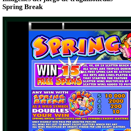
Spring Break