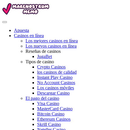
Apuesta
Casinos en línea
Los mejores casinos en línea
Los nuevos casinos en línea
Reseñas de casinos
JugaBet
Tipos de casino
Crypto Casinos
los casinos de calidad
Instant Play Casino
No Account Casinos
Los casinos móviles
Descargar Casino
El pago del casino
Visa Casino
MasterCard Casino
Bitcoin Casino
Ethereum Casinos
Skrill Casino
Neteller Casino