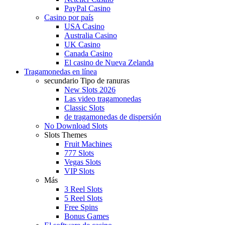
PayPal Casino
Casino por país
USA Casino
Australia Casino
UK Casino
Canada Casino
El casino de Nueva Zelanda
Tragamonedas en línea
secundario Tipo de ranuras
New Slots 2026
Las video tragamonedas
Classic Slots
de tragamonedas de dispersión
No Download Slots
Slots Themes
Fruit Machines
777 Slots
Vegas Slots
VIP Slots
Más
3 Reel Slots
5 Reel Slots
Free Spins
Bonus Games