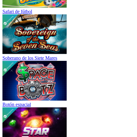
Safari de fútbol
Soberano de los Siete Mares
Botón espacial