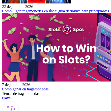
22 de junio de 2026
Cómo jugar tragamonedas en línea: guía definitiva para principiantes
7 de julio de 2026
Cómo ganar en tragamonedas
Temas de tragamonedas
Playa