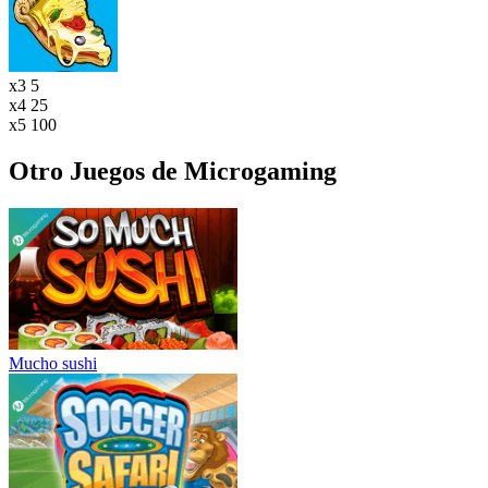
x3
5
x4
25
x5
100
Otro Juegos de Microgaming
Mucho sushi