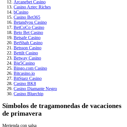
Arcanebet Casino
Casino Aztec Riches
bCasino
Casino Bet365
Betandyou Casino
BetCoCo Casino
Beto Bet Casino
Betsafe Casino
BetShah Casino
Betsson Casino
Bettilt Casino
Betway Casino
Big5Casino
Bingo.com Casino
Bitcasino.io
BitStarz Casino
Casino BK8
Casino Diamante Negro
Casino Bluechip
Símbolos de tragamonedas de vacaciones
de primavera
Merienda con salsa