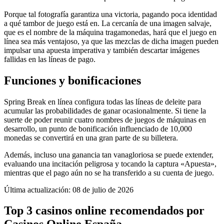
Porque tal fotografía garantiza una victoria, pagando poca identidad
a qué tambor de juego está en. La cercanía de una imagen salvaje,
que es el nombre de la máquina tragamonedas, hará que el juego en
línea sea más ventajoso, ya que las mezclas de dicha imagen pueden
impulsar una apuesta imperativa y también descartar imágenes
fallidas en las líneas de pago.
Funciones y bonificaciones
Spring Break en línea configura todas las líneas de deleite para
acumular las probabilidades de ganar ocasionalmente. Si tiene la
suerte de poder reunir cuatro nombres de juegos de máquinas en
desarrollo, un punto de bonificación influenciado de 10,000
monedas se convertirá en una gran parte de su billetera.
Además, incluso una ganancia tan vanagloriosa se puede extender,
evaluando una incitación peligrosa y tocando la captura «Apuesta»,
mientras que el pago aún no se ha transferido a su cuenta de juego.
Última actualización: 08 de julio de 2026
Top 3 casinos online recomendados por