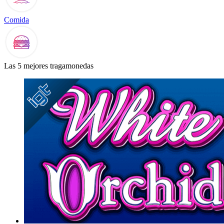
Comida
Las 5 mejores tragamonedas