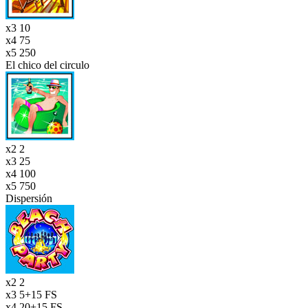
x3
10
x4
75
x5
250
El chico del circulo
x2
2
x3
25
x4
100
x5
750
Dispersión
x2
2
x3
5+15 FS
x4
20+15 FS