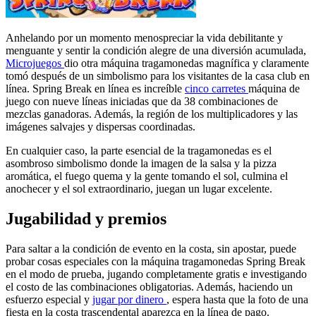
Anhelando por un momento menospreciar la vida debilitante y
menguante y sentir la condición alegre de una diversión acumulada,
Microjuegos
dio otra máquina tragamonedas magnífica y claramente
tomó después de un simbolismo para los visitantes de la casa club en
línea. Spring Break en línea es increíble
cinco carretes
máquina de
juego con nueve líneas iniciadas que da 38 combinaciones de
mezclas ganadoras. Además, la región de los multiplicadores y las
imágenes salvajes y dispersas coordinadas.
En cualquier caso, la parte esencial de la tragamonedas es el
asombroso simbolismo donde la imagen de la salsa y la pizza
aromática, el fuego quema y la gente tomando el sol, culmina el
anochecer y el sol extraordinario, juegan un lugar excelente.
Jugabilidad y premios
Para saltar a la condición de evento en la costa, sin apostar, puede
probar cosas especiales con la máquina tragamonedas Spring Break
en el modo de prueba, jugando completamente gratis e investigando
el costo de las combinaciones obligatorias. Además, haciendo un
esfuerzo especial y
jugar por dinero
, espera hasta que la foto de una
fiesta en la costa trascendental aparezca en la línea de pago.