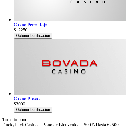
Casino Perro Rojo
$12250
Obtener bonificación
Casino Bovada
$3000
Obtener bonificación
Toma tu bono
DuckyLuck Casino – Bono de Bienvenida –
500% Hasta €2500 +