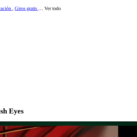
cación
,
Giros gratis
… Ver todo
sh Eyes