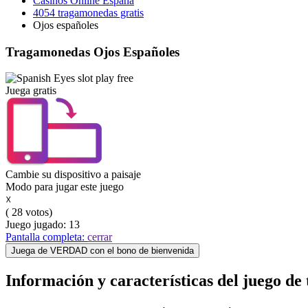
Casinos Online España
4054 tragamonedas gratis
Ojos españoles
Tragamonedas Ojos Españoles
Juega gratis
Cambie su dispositivo a paisaje
Modo para jugar este juego
☓
(
28
votos)
Juego jugado:
13
Pantalla completa:
cerrar
Juega de VERDAD con el bono de bienvenida
Información y características del juego d