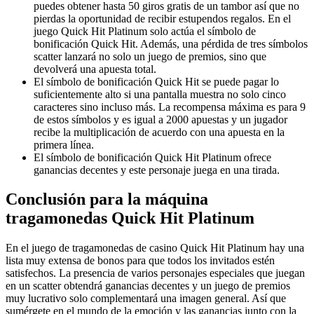
puedes obtener hasta 50 giros gratis de un tambor así que no
pierdas la oportunidad de recibir estupendos regalos. En el
juego Quick Hit Platinum solo actúa el símbolo de
bonificación Quick Hit. Además, una pérdida de tres símbolos
scatter lanzará no solo un juego de premios, sino que
devolverá una apuesta total.
El símbolo de bonificación Quick Hit se puede pagar lo
suficientemente alto si una pantalla muestra no solo cinco
caracteres sino incluso más. La recompensa máxima es para 9
de estos símbolos y es igual a 2000 apuestas y un jugador
recibe la multiplicación de acuerdo con una apuesta en la
primera línea.
El símbolo de bonificación Quick Hit Platinum ofrece
ganancias decentes y este personaje juega en una tirada.
Conclusión para la máquina
tragamonedas Quick Hit Platinum
En el juego de tragamonedas de casino Quick Hit Platinum hay una
lista muy extensa de bonos para que todos los invitados estén
satisfechos. La presencia de varios personajes especiales que juegan
en un scatter obtendrá ganancias decentes y un juego de premios
muy lucrativo solo complementará una imagen general. Así que
sumérgete en el mundo de la emoción y las ganancias junto con la