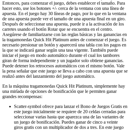
Entonces, para comenzar el juego, debes establecer el tamaño. Para
hacer esto, use los botones +/- cerca de la ventana con una línea de
apuesta. En el juego hay 30 líneas de pago, por lo que en la ventana
de una apuesta puede ver el tamaño de una apuesta final en un giro.
Después de seleccionar una apuesta, puede ir a la activación de los
carretes usando el botón Rotar que se encuentra en el centro.
Asegúrese de familiarizarse con las reglas básicas y las ganancias en
la tragamonedas Quick Hit Platinum antes de comenzar el juego. Es
necesario presionar un botón y aparecerá una tabla con los pagos en
la que se indicará ganar según una tasa vigente. También puede
iniciar el juego en modo automático durante el cual los tambores
giran de forma independiente y un jugador solo obtiene ganancias.
Puede detener los retrocesos automáticos con el mismo botón. Vale
la pena señalar que este juego se lleva a cabo con una apuesta que se
realizó antes del lanzamiento del juego automático.
En la máquina tragamonedas Quick Hit Platinum, simplemente hay
una miríada de opciones de bonificación que le permiten ganar
grandes recompensas:
Scatter-symbol ofrece para lanzar el Bono de Juegos Gratis en
este juego inicialmente se requiere de 20 celdas cerradas para
seleccionar varias hasta que aparezca una de las variantes de
un juego de bonificación. Puedes ganar de cinco a veinte
giros gratis con un multiplicador de dos a tres. En este juego