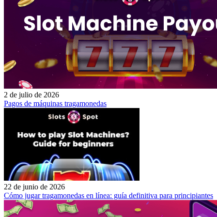
2 de julio de 2026
Pagos de máquinas tragamonedas
22 de junio de 2026
Cómo jugar tragamonedas en línea: guía definitiva para principiantes