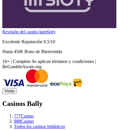
Revisión del casino IamSloty
Excelente Reputación 9.5/10
Hasta
450€ Bono de Bienvenida
18+ | Completo
Se aplican términos y condiciones
|
BeGambleAware.org
Visita
Casinos Bally
777Casino
888Casino
Todos los casinos británicos