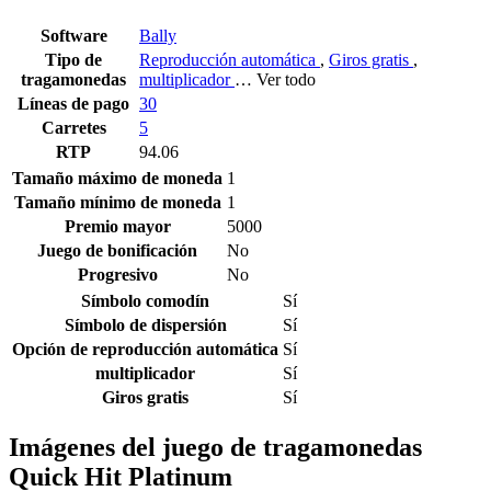
Software
Bally
Tipo de
Reproducción automática
,
Giros gratis
,
tragamonedas
multiplicador
… Ver todo
Líneas de pago
30
Carretes
5
RTP
94.06
Tamaño máximo de moneda
1
Tamaño mínimo de moneda
1
Premio mayor
5000
Juego de bonificación
No
Progresivo
No
Símbolo comodín
Sí
Símbolo de dispersión
Sí
Opción de reproducción automática
Sí
multiplicador
Sí
Giros gratis
Sí
Imágenes del juego de tragamonedas
Quick Hit Platinum