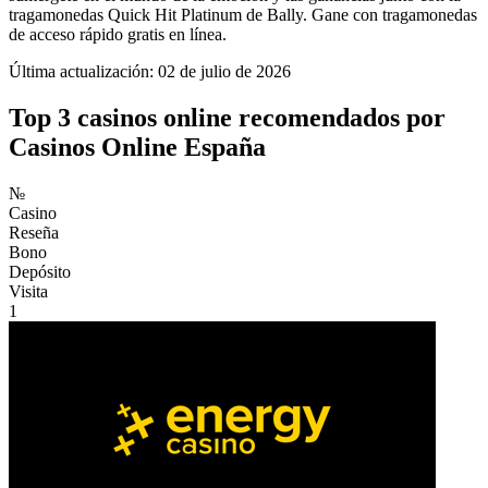
tragamonedas Quick Hit Platinum de Bally. Gane con tragamonedas
de acceso rápido gratis en línea.
Última actualización: 02 de julio de 2026
Top 3 casinos online recomendados por
Casinos Online España
№
Casino
Reseña
Bono
Depósito
Visita
1