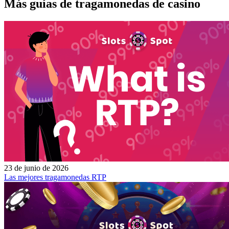
Más guías de tragamonedas de casino
23 de junio de 2026
Las mejores tragamonedas RTP