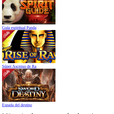
Guía espiritual Panda
Súper Ascenso de Ra
Espada del destino