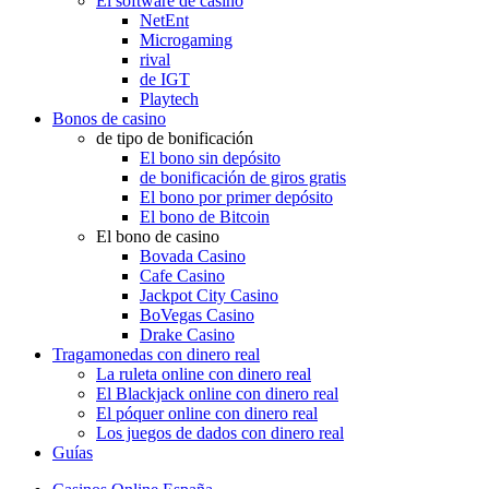
El software de casino
NetEnt
Microgaming
rival
de IGT
Playtech
Bonos de casino
de tipo de bonificación
El bono sin depósito
de bonificación de giros gratis
El bono por primer depósito
El bono de Bitcoin
El bono de casino
Bovada Casino
Cafe Casino
Jackpot City Casino
BoVegas Casino
Drake Casino
Tragamonedas con dinero real
La ruleta online con dinero real
El Blackjack online con dinero real
El póquer online con dinero real
Los juegos de dados con dinero real
Guías