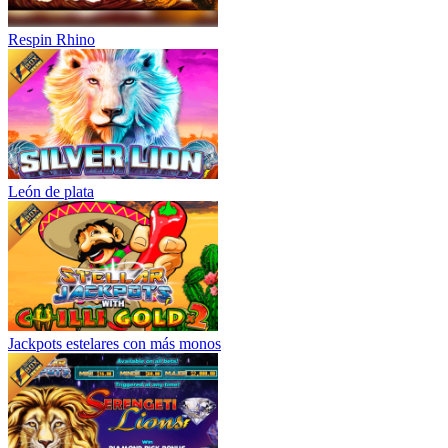
Respin Rhino
León de plata
Jackpots estelares con más monos