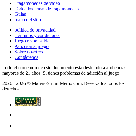
Tragamonedas de video
Todos los temas de tragamonedas
Guías
mapa del sitio
política de privacidad
Términos y condiciones
Juego responsable
Adicción al juego
Sobre nosotros
Contáctenos
Todo el contenido de este documento está destinado a audiencias
mayores de 21 años.
Si tienes problemas de adicción al juego.
2026 - 2026 © MarenoStrum-Memo.com.
Reservados todos los
derechos.