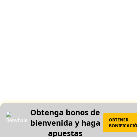
Obtenga bonos de
OBTENER
bienvenida y haga
BONIFICACI
apuestas