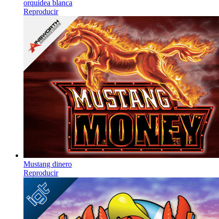
orquídea blanca
Reproducir
Mustang dinero
Reproducir