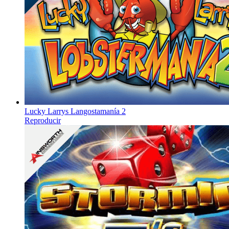
Lucky Larrys Langostamanía 2
Reproducir