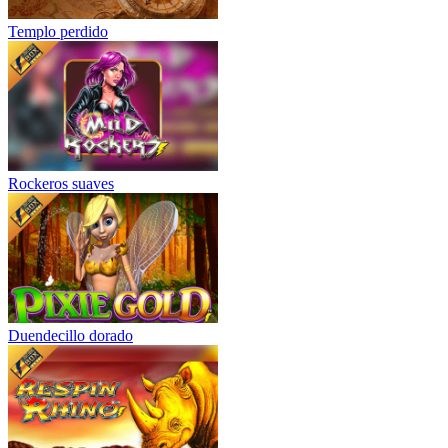
Templo perdido
Rockeros suaves
Duendecillo dorado