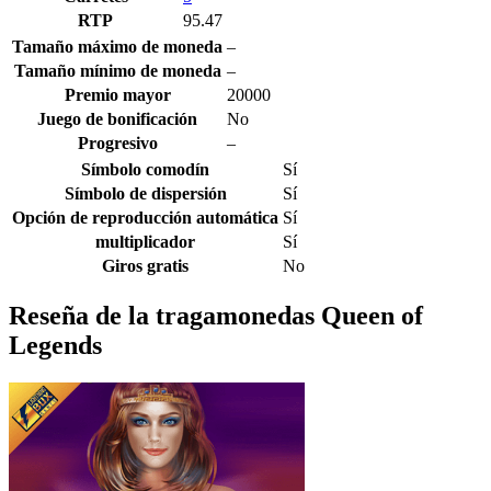
RTP
95.47
Tamaño máximo de moneda
–
Tamaño mínimo de moneda
–
Premio mayor
20000
Juego de bonificación
No
Progresivo
–
Símbolo comodín
Sí
Símbolo de dispersión
Sí
Opción de reproducción automática
Sí
multiplicador
Sí
Giros gratis
No
Reseña de la tragamonedas Queen of
Legends