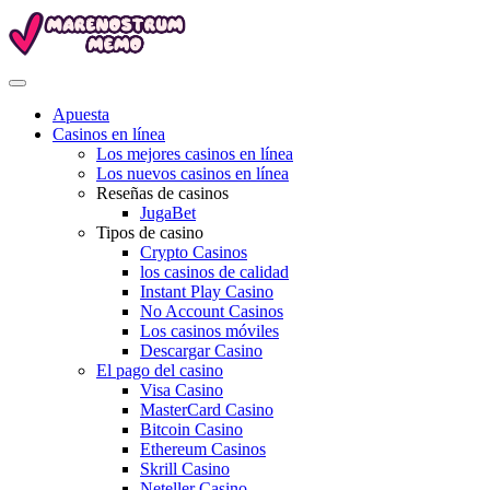
Apuesta
Casinos en línea
Los mejores casinos en línea
Los nuevos casinos en línea
Reseñas de casinos
JugaBet
Tipos de casino
Crypto Casinos
los casinos de calidad
Instant Play Casino
No Account Casinos
Los casinos móviles
Descargar Casino
El pago del casino
Visa Casino
MasterCard Casino
Bitcoin Casino
Ethereum Casinos
Skrill Casino
Neteller Casino