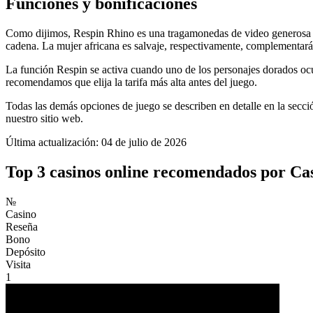
Funciones y bonificaciones
Como dijimos, Respin Rhino es una tragamonedas de video generosa don
cadena. La mujer africana es salvaje, respectivamente, complementar
La función Respin se activa cuando uno de los personajes dorados ocup
recomendamos que elija la tarifa más alta antes del juego.
Todas las demás opciones de juego se describen en detalle en la secci
nuestro sitio web.
Última actualización: 04 de julio de 2026
Top 3 casinos online recomendados por Ca
№
Casino
Reseña
Bono
Depósito
Visita
1