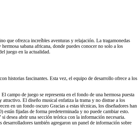
o que ofrezca increíbles aventuras y relajación. La tragamonedas
 y hermosa sabana africana, donde puedes conocer no solo a los
el juego en la actualidad.
 historias fascinantes. Esta vez, el equipo de desarrollo ofrece a los
o. El campo de juego se representa en el fondo de una hermosa puesta
 atractivo. El diseño musical enfatiza la trama y no distrae a los
recen en un fondo oscuro Gracias a estas técnicas, los diseñadores han
40) están fijadas de forma predeterminada y no puede cambiar esto.
si desea abrir una sección teórica con la información necesaria.
s desarrolladores también agregaron un panel de información sobre