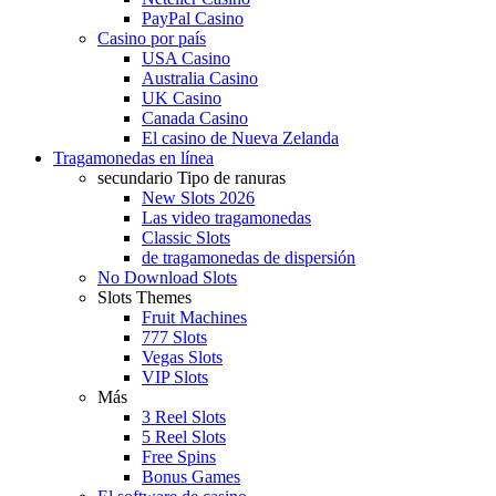
PayPal Casino
Casino por país
USA Casino
Australia Casino
UK Casino
Canada Casino
El casino de Nueva Zelanda
Tragamonedas en línea
secundario Tipo de ranuras
New Slots 2026
Las video tragamonedas
Classic Slots
de tragamonedas de dispersión
No Download Slots
Slots Themes
Fruit Machines
777 Slots
Vegas Slots
VIP Slots
Más
3 Reel Slots
5 Reel Slots
Free Spins
Bonus Games