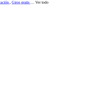
cación
,
Giros gratis
… Ver todo