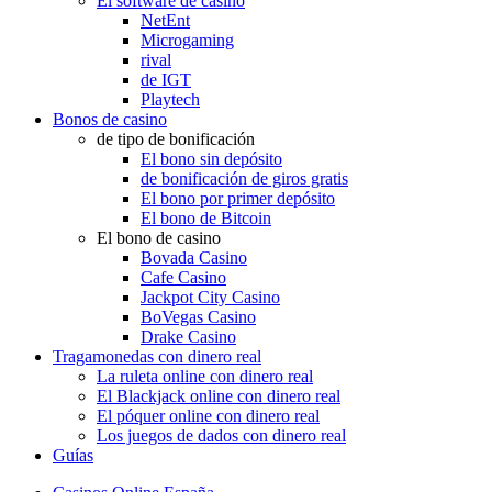
El software de casino
NetEnt
Microgaming
rival
de IGT
Playtech
Bonos de casino
de tipo de bonificación
El bono sin depósito
de bonificación de giros gratis
El bono por primer depósito
El bono de Bitcoin
El bono de casino
Bovada Casino
Cafe Casino
Jackpot City Casino
BoVegas Casino
Drake Casino
Tragamonedas con dinero real
La ruleta online con dinero real
El Blackjack online con dinero real
El póquer online con dinero real
Los juegos de dados con dinero real
Guías