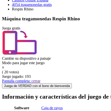
Casinos Online España
4054 tragamonedas gratis
Respin Rhino
Máquina tragamonedas Respin Rhino
Juega gratis
Cambie su dispositivo a paisaje
Modo para jugar este juego
☓
(
20
votos)
Juego jugado:
193
Pantalla completa:
cerrar
Juega de VERDAD con el bono de bienvenida
Información y características del juego d
Software
Caja de rayos