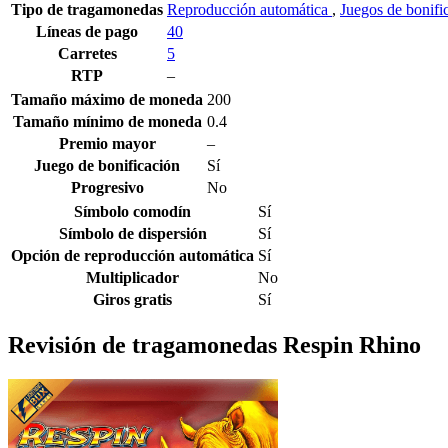
Tipo de tragamonedas
Reproducción automática
,
Juegos de bonifi
Líneas de pago
40
Carretes
5
RTP
–
Tamaño máximo de moneda
200
Tamaño mínimo de moneda
0.4
Premio mayor
–
Juego de bonificación
Sí
Progresivo
No
Símbolo comodín
Sí
Símbolo de dispersión
Sí
Opción de reproducción automática
Sí
Multiplicador
No
Giros gratis
Sí
Revisión de tragamonedas Respin Rhino