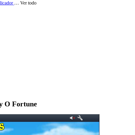
plicador
… Ver todo
ty O Fortune