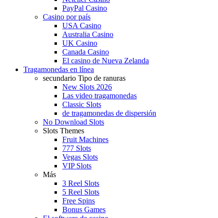
PayPal Casino
Casino por país
USA Casino
Australia Casino
UK Casino
Canada Casino
El casino de Nueva Zelanda
Tragamonedas en línea
secundario Tipo de ranuras
New Slots 2026
Las video tragamonedas
Classic Slots
de tragamonedas de dispersión
No Download Slots
Slots Themes
Fruit Machines
777 Slots
Vegas Slots
VIP Slots
Más
3 Reel Slots
5 Reel Slots
Free Spins
Bonus Games