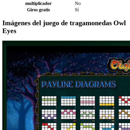
multiplicador
No
Giros gratis
Sí
Imágenes del juego de tragamonedas Owl
Eyes