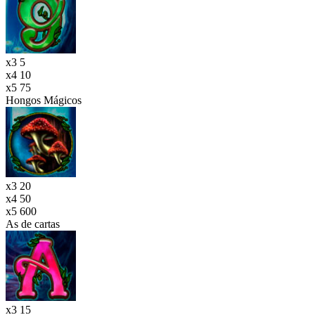
x3
5
x4
10
x5
75
Hongos Mágicos
x3
20
x4
50
x5
600
As de cartas
x3
15