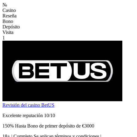
№
Casino
Reseña
Bono
Depósito
Visita
1
Revisión del casino BetUS
Excelente reputación 10/10
150% Hasta
Bono de primer depósito de €3000
18+ | Completo
Se aplican términos y condiciones
|