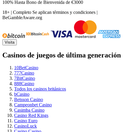
100% Hasta
Bono de Bienvenida de €3000
18+ | Completo
Se aplican términos y condiciones
|
BeGambleAware.org
Visita
Casinos de juegos de última generación
10BetCasino
777Casino
7BitCasino
888Casino
Todos los casinos británicos
bCasino
Betsson Casino
Campeonbet Casino
Casimba Casino
Casino Red Kings
Casino Euro
CasinoLuck
Casino Casino