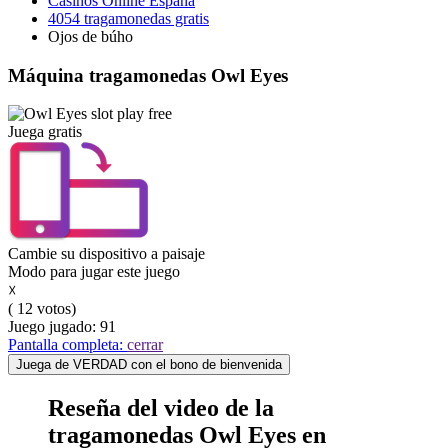
Casinos Online España
4054 tragamonedas gratis
Ojos de búho
Máquina tragamonedas Owl Eyes
Juega gratis
Cambie su dispositivo a paisaje
Modo para jugar este juego
☓
(
12
votos)
Juego jugado:
91
Pantalla completa:
cerrar
Juega de VERDAD con el bono de bienvenida
Reseña del video de la
tragamonedas Owl Eyes en