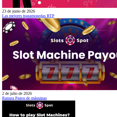
23 de junio de 2026
Las mejores tragamonedas RTP
2 de julio de 2026
Ranura Pagos de máquinas