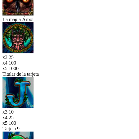
La magia Árbol
x3
25
x4
100
x5
1000
Titular de la tarjeta
x3
10
x4
25
x5
100
Tarjeta 9