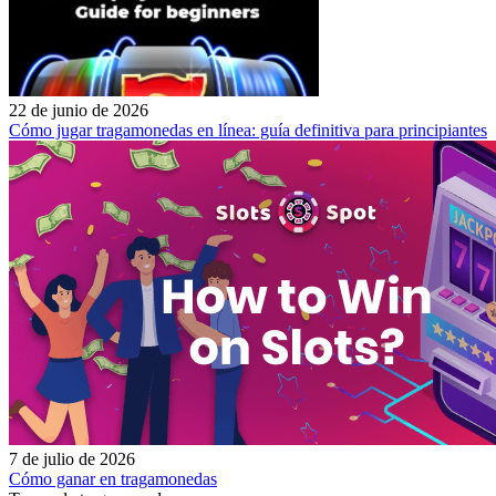
22 de junio de 2026
Cómo jugar tragamonedas en línea: guía definitiva para principiantes
7 de julio de 2026
Cómo ganar en tragamonedas