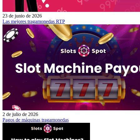
23 de junio de 2026
Las mejores tragamonedas RTP
2 de julio de 2026
Pagos de máquinas tragamonedas