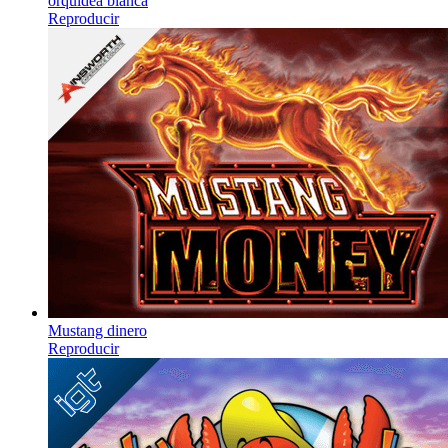
orquídea blanca
Reproducir
Mustang dinero
Reproducir