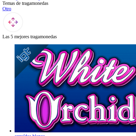
Temas de tragamonedas
Otro
Las 5 mejores tragamonedas