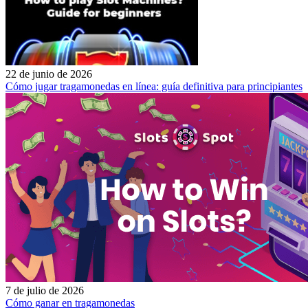
22 de junio de 2026
Cómo jugar tragamonedas en línea: guía definitiva para principiantes
7 de julio de 2026
Cómo ganar en tragamonedas