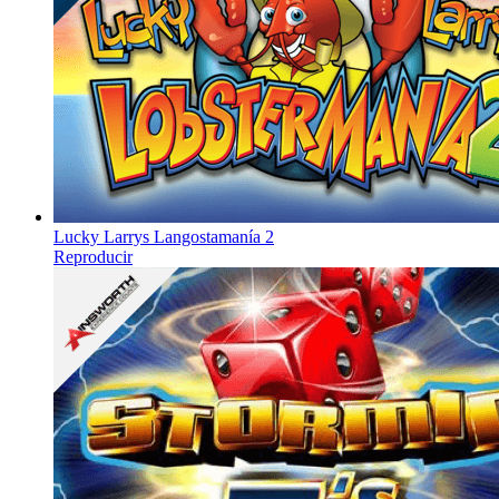
Lucky Larrys Langostamanía 2
Reproducir