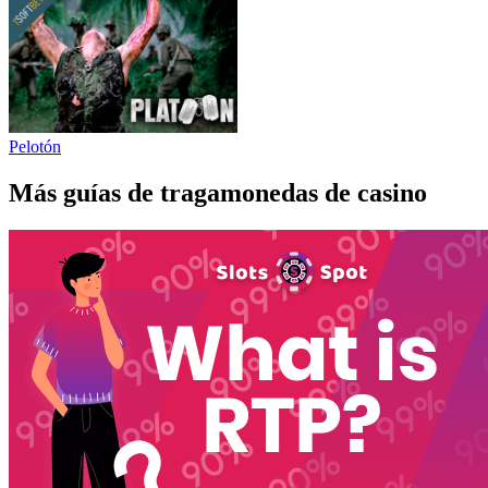
Pelotón
Más guías de tragamonedas de casino