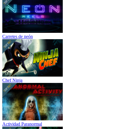
Carretes de neón
Chef Ninja
Actividad Paranormal