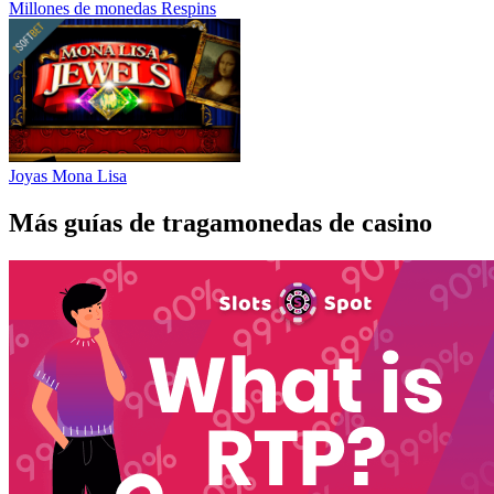
Millones de monedas Respins
Joyas Mona Lisa
Más guías de tragamonedas de casino