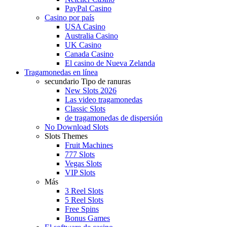
PayPal Casino
Casino por país
USA Casino
Australia Casino
UK Casino
Canada Casino
El casino de Nueva Zelanda
Tragamonedas en línea
secundario Tipo de ranuras
New Slots 2026
Las video tragamonedas
Classic Slots
de tragamonedas de dispersión
No Download Slots
Slots Themes
Fruit Machines
777 Slots
Vegas Slots
VIP Slots
Más
3 Reel Slots
5 Reel Slots
Free Spins
Bonus Games