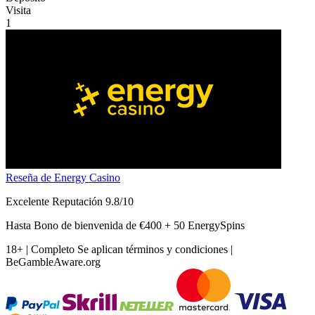
Visita
1
Reseña de Energy Casino
Excelente Reputación 9.8/10
Hasta
Bono de bienvenida de €400 + 50 EnergySpins
18+ | Completo
Se aplican términos y condiciones
|
BeGambleAware.org