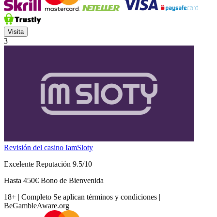
Visita
3
Revisión del casino IamSloty
Excelente Reputación 9.5/10
Hasta
450€ Bono de Bienvenida
18+ | Completo
Se aplican términos y condiciones
|
BeGambleAware.org