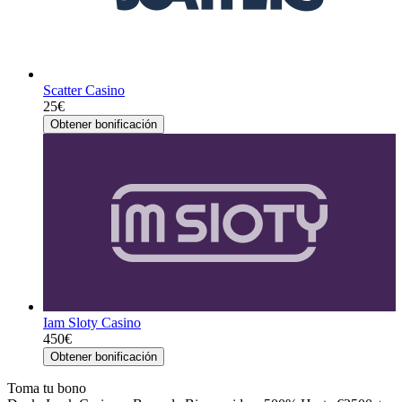
Scatter Casino
25€
Obtener bonificación
Iam Sloty Casino
450€
Obtener bonificación
Toma tu bono