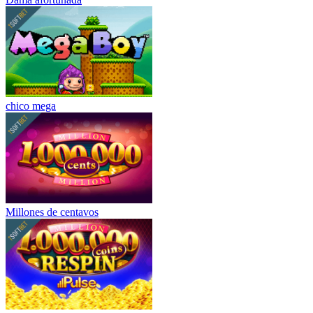
chico mega
Millones de centavos