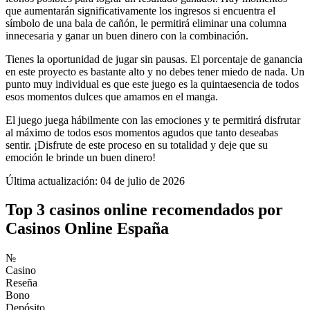
que aumentarán significativamente los ingresos si encuentra el
símbolo de una bala de cañón, le permitirá eliminar una columna
innecesaria y ganar un buen dinero con la combinación.
Tienes la oportunidad de jugar sin pausas. El porcentaje de ganancia
en este proyecto es bastante alto y no debes tener miedo de nada. Un
punto muy individual es que este juego es la quintaesencia de todos
esos momentos dulces que amamos en el manga.
El juego juega hábilmente con las emociones y te permitirá disfrutar
al máximo de todos esos momentos agudos que tanto deseabas
sentir. ¡Disfrute de este proceso en su totalidad y deje que su
emoción le brinde un buen dinero!
Última actualización: 04 de julio de 2026
Top 3 casinos online recomendados por
Casinos Online España
№
Casino
Reseña
Bono
Depósito