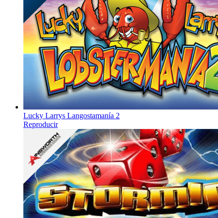
Lucky Larrys Langostamanía 2
Reproducir