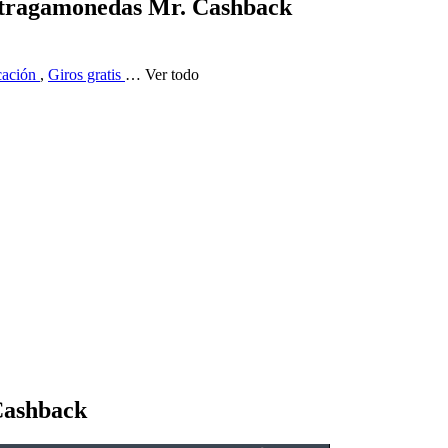
de tragamonedas Mr. Cashback
cación
,
Giros gratis
… Ver todo
Cashback