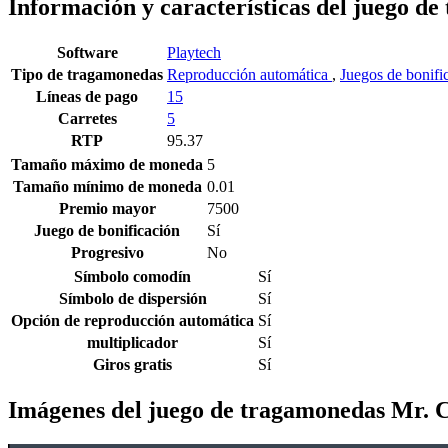
Información y características del juego 
Software
Playtech
Tipo de tragamonedas
Reproducción automática
,
Juegos de bonifi
Líneas de pago
15
Carretes
5
RTP
95.37
Tamaño máximo de moneda
5
Tamaño mínimo de moneda
0.01
Premio mayor
7500
Juego de bonificación
Sí
Progresivo
No
Símbolo comodín
Sí
Símbolo de dispersión
Sí
Opción de reproducción automática
Sí
multiplicador
Sí
Giros gratis
Sí
Imágenes del juego de tragamonedas Mr. 