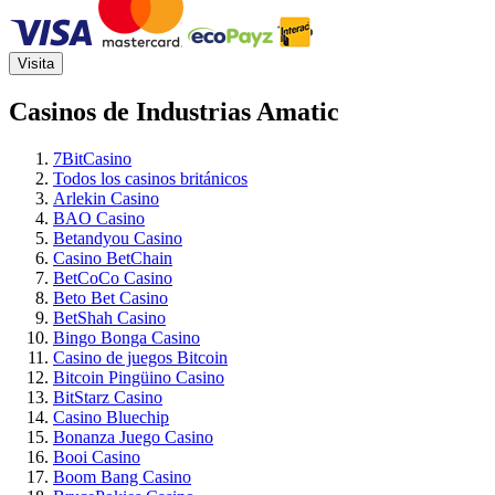
Visita
Casinos de Industrias Amatic
7BitCasino
Todos los casinos británicos
Arlekin Casino
BAO Casino
Betandyou Casino
Casino BetChain
BetCoCo Casino
Beto Bet Casino
BetShah Casino
Bingo Bonga Casino
Casino de juegos Bitcoin
Bitcoin Pingüino Casino
BitStarz Casino
Casino Bluechip
Bonanza Juego Casino
Booi Casino
Boom Bang Casino