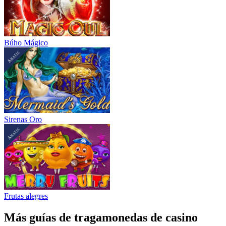
Búho Mágico
Sirenas Oro
Frutas alegres
Más guías de tragamonedas de casino