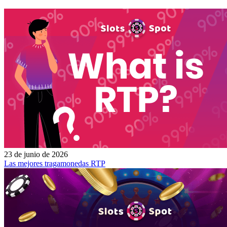
23 de junio de 2026
Las mejores tragamonedas RTP