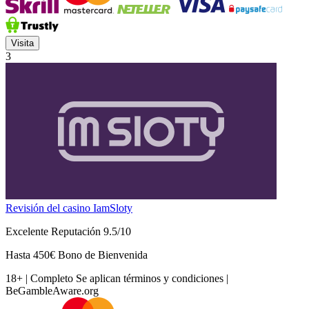
Visita
3
Revisión del casino IamSloty
Excelente Reputación 9.5/10
Hasta
450€ Bono de Bienvenida
18+ | Completo
Se aplican términos y condiciones
|
BeGambleAware.org