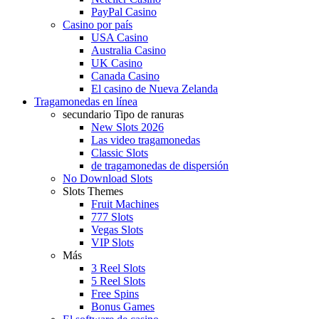
PayPal Casino
Casino por país
USA Casino
Australia Casino
UK Casino
Canada Casino
El casino de Nueva Zelanda
Tragamonedas en línea
secundario Tipo de ranuras
New Slots 2026
Las video tragamonedas
Classic Slots
de tragamonedas de dispersión
No Download Slots
Slots Themes
Fruit Machines
777 Slots
Vegas Slots
VIP Slots
Más
3 Reel Slots
5 Reel Slots
Free Spins
Bonus Games