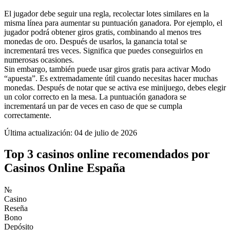
El jugador debe seguir una regla, recolectar lotes similares en la
misma línea para aumentar su puntuación ganadora. Por ejemplo, el
jugador podrá obtener giros gratis, combinando al menos tres
monedas de oro. Después de usarlos, la ganancia total se
incrementará tres veces. Significa que puedes conseguirlos en
numerosas ocasiones.
Sin embargo, también puede usar giros gratis para activar Modo
“apuesta”. Es extremadamente útil cuando necesitas hacer muchas
monedas. Después de notar que se activa ese minijuego, debes elegir
un color correcto en la mesa. La puntuación ganadora se
incrementará un par de veces en caso de que se cumpla
correctamente.
Última actualización: 04 de julio de 2026
Top 3 casinos online recomendados por
Casinos Online España
№
Casino
Reseña
Bono
Depósito