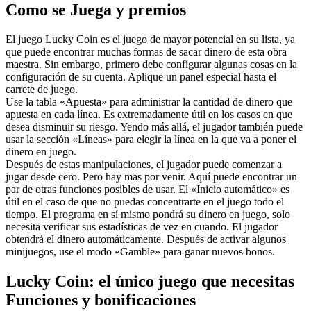
Como se Juega y premios
El juego Lucky Coin es el juego de mayor potencial en su lista, ya
que puede encontrar muchas formas de sacar dinero de esta obra
maestra. Sin embargo, primero debe configurar algunas cosas en la
configuración de su cuenta. Aplique un panel especial hasta el
carrete de juego.
Use la tabla «Apuesta» para administrar la cantidad de dinero que
apuesta en cada línea. Es extremadamente útil en los casos en que
desea disminuir su riesgo. Yendo más allá, el jugador también puede
usar la sección «Líneas» para elegir la línea en la que va a poner el
dinero en juego.
Después de estas manipulaciones, el jugador puede comenzar a
jugar desde cero. Pero hay mas por venir. Aquí puede encontrar un
par de otras funciones posibles de usar. El «Inicio automático» es
útil en el caso de que no puedas concentrarte en el juego todo el
tiempo. El programa en sí mismo pondrá su dinero en juego, solo
necesita verificar sus estadísticas de vez en cuando. El jugador
obtendrá el dinero automáticamente. Después de activar algunos
minijuegos, use el modo «Gamble» para ganar nuevos bonos.
Lucky Coin: el único juego que necesitas
Funciones y bonificaciones