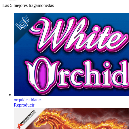
Las 5 mejores tragamonedas
orquídea blanca
Reproducir