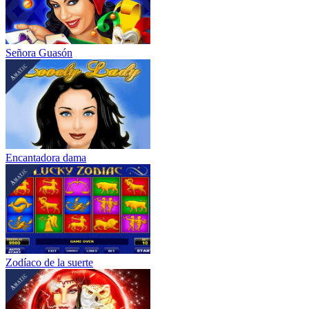
Señora Guasón
Encantadora dama
Zodíaco de la suerte