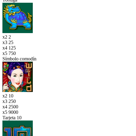
x2
2
x3
25
x4
125
x5
750
Símbolo comodín
x2
10
x3
250
x4
2500
x5
9000
Tarjeta 10