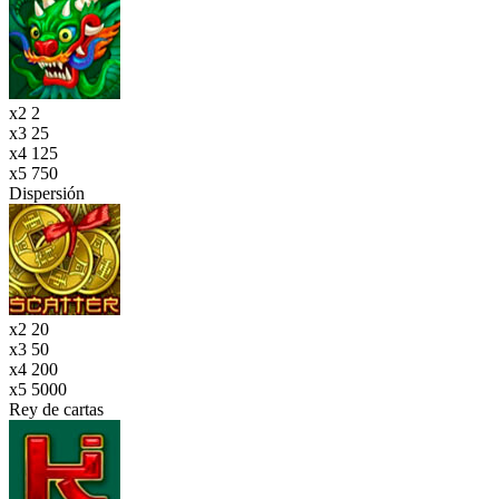
x2
2
x3
25
x4
125
x5
750
Dispersión
x2
20
x3
50
x4
200
x5
5000
Rey de cartas