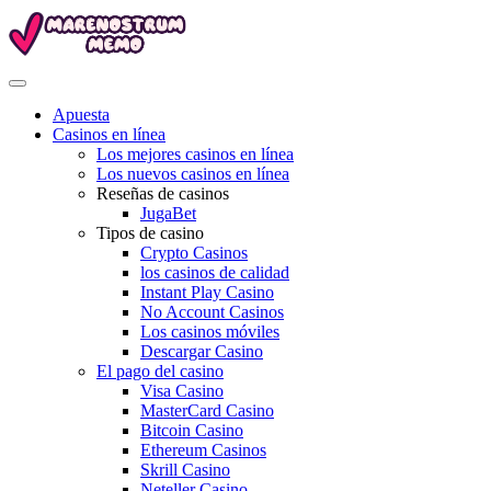
Apuesta
Casinos en línea
Los mejores casinos en línea
Los nuevos casinos en línea
Reseñas de casinos
JugaBet
Tipos de casino
Crypto Casinos
los casinos de calidad
Instant Play Casino
No Account Casinos
Los casinos móviles
Descargar Casino
El pago del casino
Visa Casino
MasterCard Casino
Bitcoin Casino
Ethereum Casinos
Skrill Casino
Neteller Casino