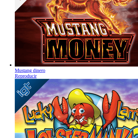
Mustang dinero
Reproducir