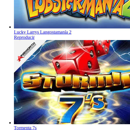
Lucky Larrys Langostamanía 2
Reproducir
Tormenta 7s