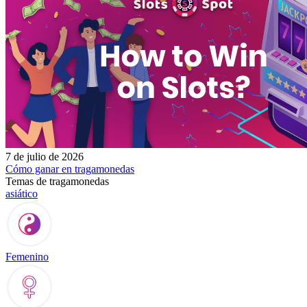
7 de julio de 2026
Cómo ganar en tragamonedas
Temas de tragamonedas
asiático
Femenino