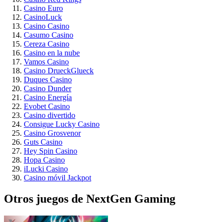
Casino Euro
CasinoLuck
Casino Casino
Casumo Casino
Cereza Casino
Casino en la nube
Vamos Casino
Casino DrueckGlueck
Duques Casino
Casino Dunder
Casino Energía
Evobet Casino
Casino divertido
Consigue Lucky Casino
Casino Grosvenor
Guts Casino
Hey Spin Casino
Hopa Casino
iLucki Casino
Casino móvil Jackpot
Otros juegos de NextGen Gaming