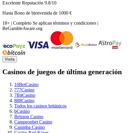
Excelente Reputación 9.8/10
Hasta
Bono de bienvenida de 1000 €
18+ | Completo
Se aplican términos y condiciones
|
BeGambleAware.org
Visita
Casinos de juegos de última generación
10BetCasino
777Casino
7BitCasino
888Casino
Todos los casinos británicos
bCasino
Betsson Casino
Campeonbet Casino
Casimba Casino
Casino Red Kings