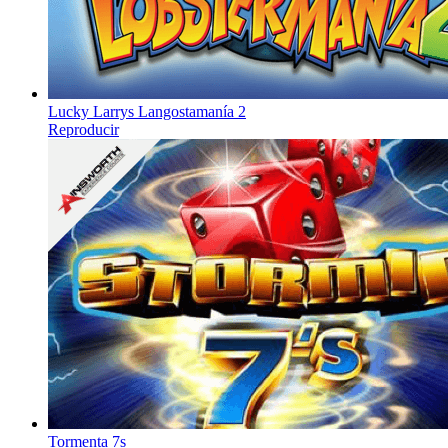
Lucky Larrys Langostamanía 2
Reproducir
Tormenta 7s