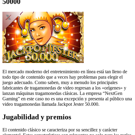
50000
El mercado moderno del entretenimiento en línea está tan lleno de
todo tipo de contenido que a veces hay problemas para elegir el
juego adecuado. Como saben, muy a menudo los principales
fabricantes de tragamonedas de video regresan a los «orígenes» y
lanzan máquinas tragamonedas clásicas. La empresa “NextGen
Gaming” en este caso no es una excepción y presenta al público una
video tragamonedas llamada Jackpot Jester 50.000.
Jugabilidad y premios
El contenido clásico se caracteriza por su sencillez y carácter