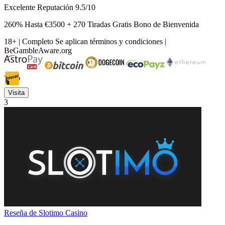
Excelente Reputación 9.5/10
260% Hasta
€3500 + 270 Tiradas Gratis Bono de Bienvenida
18+ | Completo
Se aplican términos y condiciones
|
BeGambleAware.org
Visita
3
Reseña de Slotimo Casino