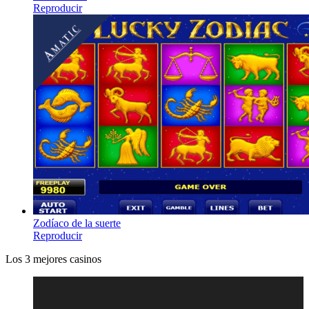
Reproducir
Zodíaco de la suerte
Reproducir
Los 3 mejores casinos