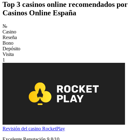
Top 3 casinos online recomendados por
Casinos Online España
№
Casino
Reseña
Bono
Depósito
Visita
1
Revisión del casino RocketPlay
Excelente Reputación 9.8/10