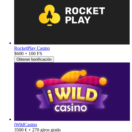
RocketPlay Casino
$600 + 100 FS
Obtener bonificación
iWildCasino
3500 € + 270 giros gratis