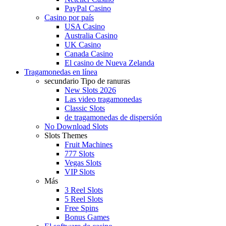
PayPal Casino
Casino por país
USA Casino
Australia Casino
UK Casino
Canada Casino
El casino de Nueva Zelanda
Tragamonedas en línea
secundario Tipo de ranuras
New Slots 2026
Las video tragamonedas
Classic Slots
de tragamonedas de dispersión
No Download Slots
Slots Themes
Fruit Machines
777 Slots
Vegas Slots
VIP Slots
Más
3 Reel Slots
5 Reel Slots
Free Spins
Bonus Games