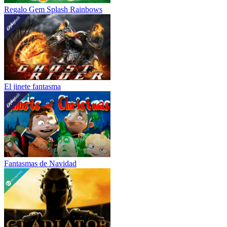
Regalo Gem Splash Rainbows
El jinete fantasma
Fantasmas de Navidad