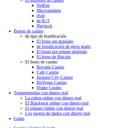
El software de casino
NetEnt
Microgaming
rival
de IGT
Playtech
Bonos de casino
de tipo de bonificación
El bono sin depósito
de bonificación de giros gratis
El bono por primer depósito
El bono de Bitcoin
El bono de casino
Bovada Casino
Cafe Casino
Jackpot City Casino
BoVegas Casino
Drake Casino
Tragamonedas con dinero real
La ruleta online con dinero real
El Blackjack online con dinero real
El póquer online con dinero real
Los juegos de dados con dinero real
Guías