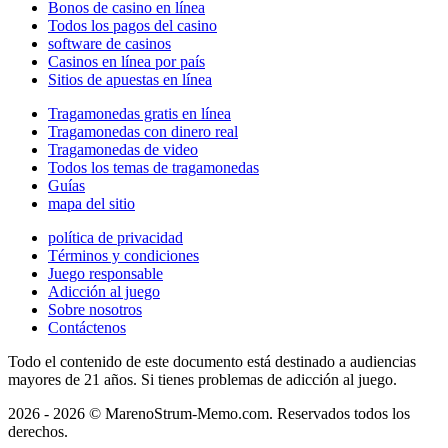
Bonos de casino en línea
Todos los pagos del casino
software de casinos
Casinos en línea por país
Sitios de apuestas en línea
Tragamonedas gratis en línea
Tragamonedas con dinero real
Tragamonedas de video
Todos los temas de tragamonedas
Guías
mapa del sitio
política de privacidad
Términos y condiciones
Juego responsable
Adicción al juego
Sobre nosotros
Contáctenos
Todo el contenido de este documento está destinado a audiencias
mayores de 21 años.
Si tienes problemas de adicción al juego.
2026 - 2026 © MarenoStrum-Memo.com.
Reservados todos los
derechos.