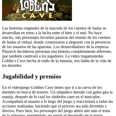
Las historias originales de la mayoría de los cuentos de hadas se
desarrollan en torno a la lucha entre el bien y el mal. No hace
mucho, mis personajes favoritos pasaron del mundo de los cuentos
de hadas al virtual, donde comenzaron a alegrarse con la presencia
de los usuarios de las apuestas. Los desarrolladores de la empresa
Playtech decidieron presentar una historia completamente diferente,
que también cautivará a los jugadores. La video tragamonedas
Goblin’s Cave hecha al estilo de la fantasía, nos habla de la vida de
los duendes.
Jugabilidad y premios
En el videojuego Goblins Cave tienes que ir a la cueva de los
duendes en busca de tesoros. Un simpático duende con gafas gira la
manija, después de lo cual los símbolos caen en el marcador.
Acompañará al usuario a lo largo del juego y reaccionará a todas las
acciones realizadas, haciendo que el proceso sea más divertido y
diverso. Pues bien, los personajes del juego abren aún más el tema
de la máquina, permitiendo así seguir el desarrollo de la trama.