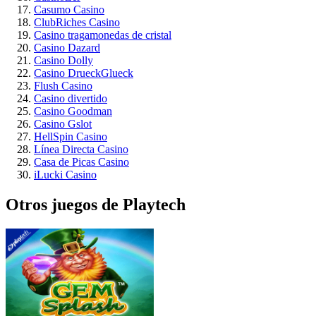
Casumo Casino
ClubRiches Casino
Casino tragamonedas de cristal
Casino Dazard
Casino Dolly
Casino DrueckGlueck
Flush Casino
Casino divertido
Casino Goodman
Casino Gslot
HellSpin Casino
Línea Directa Casino
Casa de Picas Casino
iLucki Casino
Otros juegos de Playtech