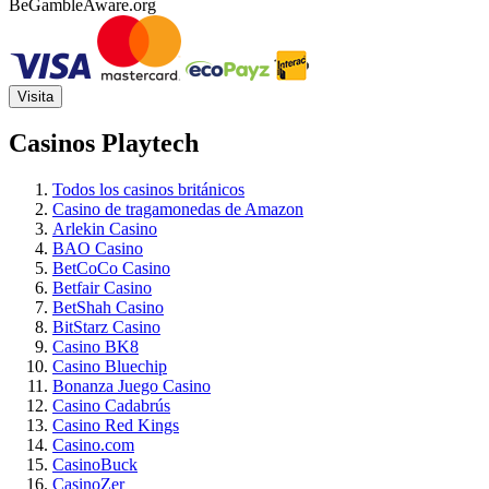
BeGambleAware.org
Visita
Casinos Playtech
Todos los casinos británicos
Casino de tragamonedas de Amazon
Arlekin Casino
BAO Casino
BetCoCo Casino
Betfair Casino
BetShah Casino
BitStarz Casino
Casino BK8
Casino Bluechip
Bonanza Juego Casino
Casino Cadabrús
Casino Red Kings
Casino.com
CasinoBuck
CasinoZer