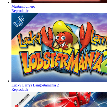
Mustang dinero
Reproducir
Lucky Larrys Langostamanía 2
Reproducir