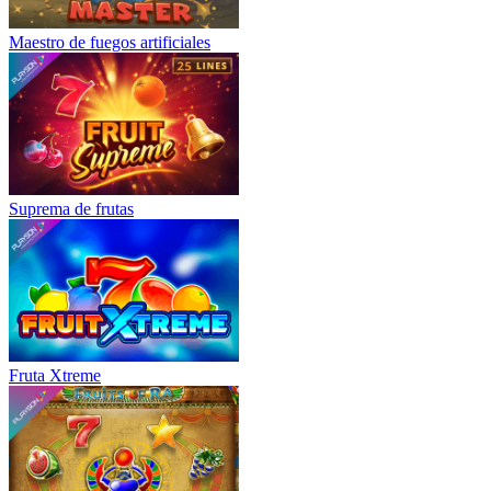
Maestro de fuegos artificiales
Suprema de frutas
Fruta Xtreme