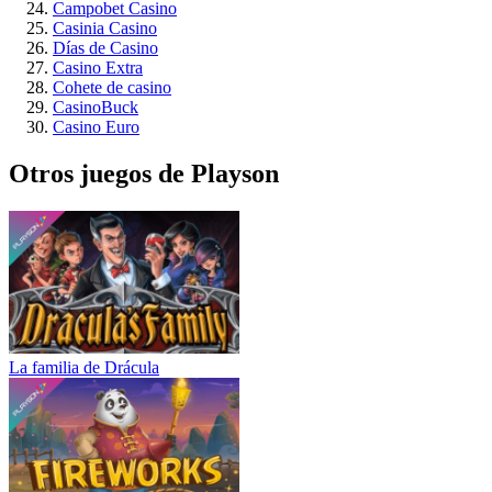
Campobet Casino
Casinia Casino
Días de Casino
Casino Extra
Cohete de casino
CasinoBuck
Casino Euro
Otros juegos de Playson
La familia de Drácula