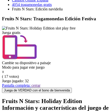
Casinos Online España
4054 tragamonedas gratis
Fruits N Stars: Edición navideña
Fruits N Stars: Tragamonedas Edición Festiva
Juega gratis
Cambie su dispositivo a paisaje
Modo para jugar este juego
☓
(
17
votos)
Juego jugado:
32
Pantalla completa:
cerrar
Juega de VERDAD con el bono de bienvenida
Fruits N Stars: Holiday Edition
Información y características del juego de