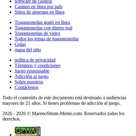
software de casinos
Casinos en línea por país
Sitios de apuestas en línea
Tragamonedas gratis en línea
Tragamonedas con dinero real
Tragamonedas de video
Todos los temas de tragamonedas
Guías
mapa del sitio
política de privacidad
Términos y condiciones
Juego responsable
Adicción al juego
Sobre nosotros
Contáctenos
Todo el contenido de este documento está destinado a audiencias
mayores de 21 años.
Si tienes problemas de adicción al juego.
2026 - 2026 © MarenoStrum-Memo.com.
Reservados todos los
derechos.