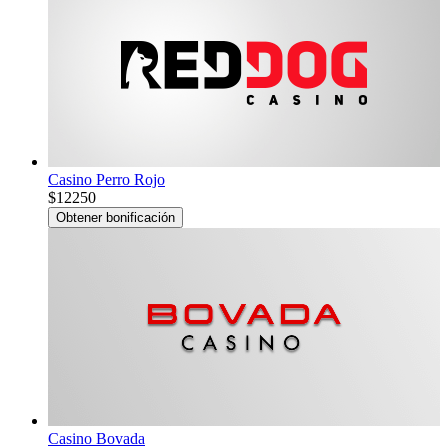
Casino Perro Rojo
$12250
Obtener bonificación
Casino Bovada