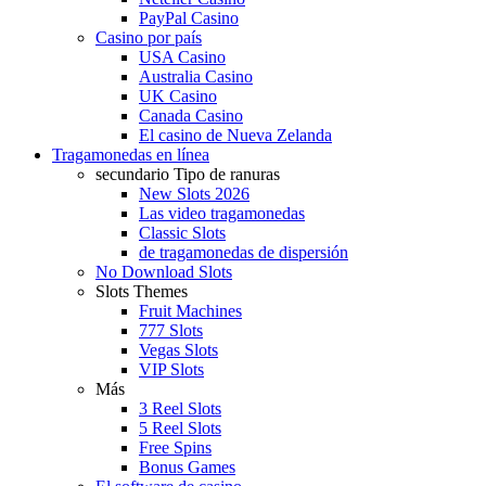
PayPal Casino
Casino por país
USA Casino
Australia Casino
UK Casino
Canada Casino
El casino de Nueva Zelanda
Tragamonedas en línea
secundario Tipo de ranuras
New Slots 2026
Las video tragamonedas
Classic Slots
de tragamonedas de dispersión
No Download Slots
Slots Themes
Fruit Machines
777 Slots
Vegas Slots
VIP Slots
Más
3 Reel Slots
5 Reel Slots
Free Spins
Bonus Games