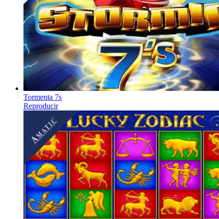
Tormenta 7s
Reproducir