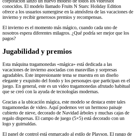
corporación lanzó un nuevo modelo de todos los videoslot
conocidos. El modelo llamado Fruits N Stars: Holiday Edition
ofrece a los usuarios sumergirse en la atmósfera de las vacaciones de
invierno y recibir generosos premios y recompensas.
El invierno es el momento más mágico, cuando cada uno de
nosotros espera diferentes milagros. ¿Qué podría ser mejor que los
pagos?
Jugabilidad y premios
Esta máquina tragamonedas «mágica» está dedicada a las
vacaciones de invierno asociadas con maravillas y sorpresas
agradables. Este impresionante tema se muestra en un diseño
elegante y exquisito del fondo y los personajes que participan en el
juego. En general, este es un video tragamonedas afrutado habitual
que se creó con la ayuda de tecnologías modernas.
Gracias a la ubicación mágica, este modelo se destaca entre tales
tragamonedas de video. Aquí podemos ver un hermoso paisaje
cubierto de nieve, decorado de Navidad árboles y muchas cajas de
regalo dispersas. El campo de juego (5×5) está decorado con un
logo y guirnaldas.
El panel de control está enmarcado al estilo de Playson. El rango de