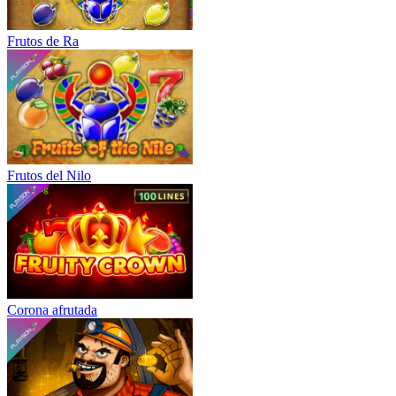
Frutos de Ra
Frutos del Nilo
Corona afrutada