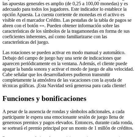
las apuestas generales es amplio (de 0,25 a 100,00 monedas) y es
adecuado para todos los jugadores. Este indicador lo establece la
opción Apuesta. La cuenta corriente de monedas en el activo es
visible en el marcador Crédito. Las pestañas de la tabla de pagos se
abren con el botón «». Pueden obtener información sobre las
características de los símbolos de la tragamonedas en forma de sus
coeficientes inherentes, así como familiarizarse con las
características del juego.
Las rotaciones se pueden activar en modo manual y automático.
Debajo del campo de juego hay una serie de indicaciones que
aparecen periódicamente en la ventana. Además, el cliente puede
apagar la banda sonora y activar el modo de juego de alta velocidad.
Cabe señalar que los desarrolladores pudieron transmitir
completamente la atmósfera de las vacaciones con la ayuda de
técnicas gráficas. ¡Esta Navidad será generosa para cada cliente!
Funciones y bonificaciones
A pesar de la ausencia de rondas y símbolos adicionales, a cada
participante le espera una emocionante sesión de juego llena de
generosos premios y pagos elevados. Entonces, durante cada ronda,
se sorteará el premio principal por un monto de 1 millón de créditos.