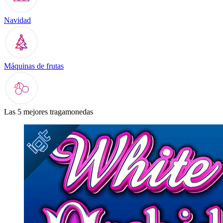
Navidad
Máquinas de frutas
Las 5 mejores tragamonedas