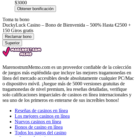
$3000
Obtener bonificación
Toma tu bono
DuckyLuck Casino – Bono de Bienvenida –
500% Hasta €2500 +
150
Giros gratis
Reclamar bono
Superior
MarenostrumMemo.com es un proveedor confiable de la colección
de juegos más espléndida que incluye las mejores tragamonedas en
línea del mercado accesibles desde absolutamente cualquier PC/Mac
o dispositivo móvil.
¡Juegue más de 5000 versiones gratuitas de
tragamonedas de nivel premium, lea reseñas detalladas, verifique
solo calificaciones imparciales de casinos en línea internacionales y
sea uno de los primeros en enterarse de sus increíbles bonos!
Reseñas de casinos en línea
Los mejores casinos en línea
Nuevos casinos en línea
Bonos de casino en línea
Todos los pagos del casino