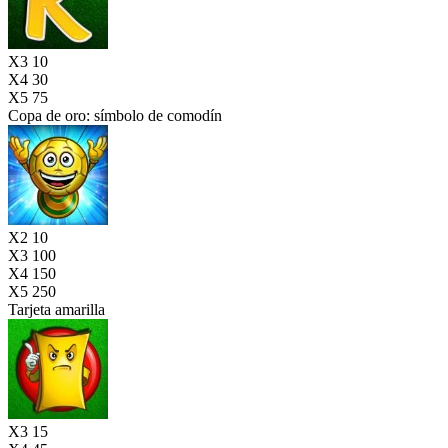
X3
10
X4
30
X5
75
Copa de oro: símbolo de comodín
X2
10
X3
100
X4
150
X5
250
Tarjeta amarilla
X3
15