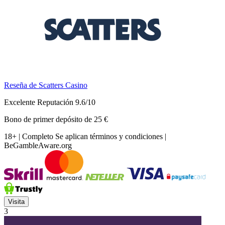
Reseña de Scatters Casino
Excelente Reputación 9.6/10
Bono de primer depósito de 25 €
18+ | Completo
Se aplican términos y condiciones
|
BeGambleAware.org
Visita
3