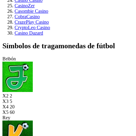
Casino Casino
CasinoZer
Casombie Casino
CobraCasino
CrazePlay Casino
CryptoLeo Casino
Casino Dazard
Símbolos de tragamonedas de fútbol
Bribón
X2
2
X3
5
X4
20
X5
60
Rey