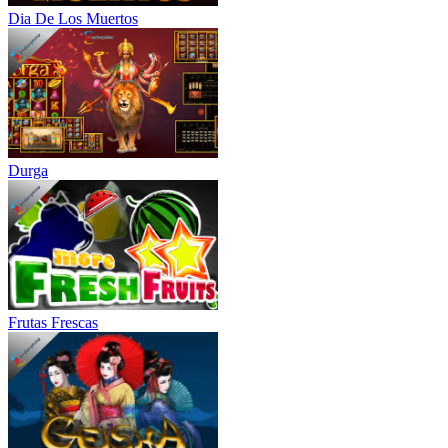
Dia De Los Muertos
Durga
Frutas Frescas