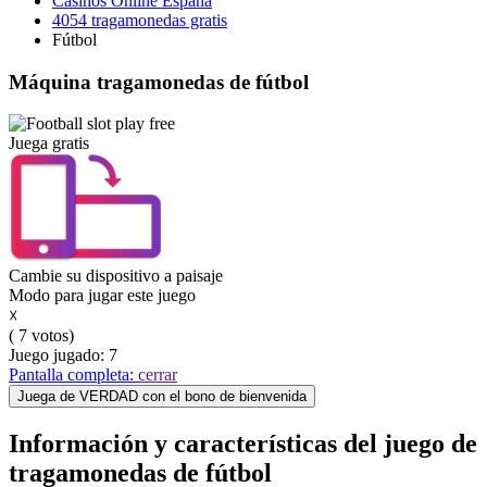
Casinos Online España
4054 tragamonedas gratis
Fútbol
Máquina tragamonedas de fútbol
Juega gratis
Cambie su dispositivo a paisaje
Modo para jugar este juego
☓
(
7
votos)
Juego jugado:
7
Pantalla completa:
cerrar
Juega de VERDAD con el bono de bienvenida
Información y características del juego de
tragamonedas de fútbol