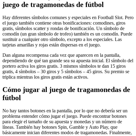
juego de tragamonedas de fútbol
Hay diferentes símbolos comunes y especiales en Football Slot. Pero
el juego también contiene otras bonificaciones: comodines, giros
gratis, símbolos scatter y rondas de bonificación. Un símbolo de
comodín (un gran símbolo de trofeo) también es un comodín. Puede
sustituir a cualquier otro símbolo, excepto a los especiales. Las
tarjetas amarillas y rojas están dispersas en el juego.
Dan alguna recompensa cada vez que aparecen en la pantalla,
dependiendo de qué tan grande sea su apuesta inicial. El símbolo del
portero activa los giros gratis. 3 mismos símbolos te dan 15 giros
gratis, 4 símbolos – 30 giros y 5 símbolos – 45 giros. Su premio se
triplica mientras los giros gratis están activos.
Cómo jugar al juego de tragamonedas de
fútbol
No hay tantos botones en la pantalla, por lo que no debería ser un
problema entender cómo jugar el juego. Puede encontrar botones
para elegir el tamaño de su apuesta y monedas y un número de
líneas. También hay botones Spin, Gamble y Auto Play, que
básicamente inician diferentes modos de tragamonedas. Finalmente,