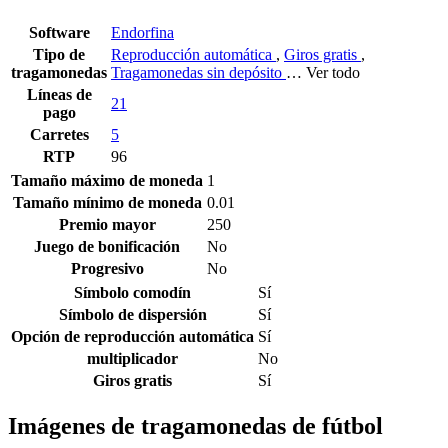
Software
Endorfina
Tipo de
Reproducción automática
,
Giros gratis
,
tragamonedas
Tragamonedas sin depósito
… Ver todo
Líneas de
21
pago
Carretes
5
RTP
96
Tamaño máximo de moneda
1
Tamaño mínimo de moneda
0.01
Premio mayor
250
Juego de bonificación
No
Progresivo
No
Símbolo comodín
Sí
Símbolo de dispersión
Sí
Opción de reproducción automática
Sí
multiplicador
No
Giros gratis
Sí
Imágenes de tragamonedas de fútbol