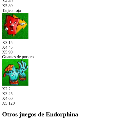
X4
40
X5
80
Tarjeta roja
X3
15
X4
45
X5
90
Guantes de portero
X2
2
X3
25
X4
60
X5
120
Otros juegos de Endorphina