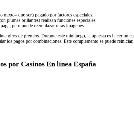
o mixto» que será pagado por factores especiales.
 plumas brillantes) realizan funciones especiales.
e paga, pero puede reemplazar otras imágenes.
nte giros de premios. Durante este minijuego, la apuesta es hacer un ca
cular los pagos por combinaciones. Este complemento se puede reiniciar.
os por Casinos En línea España