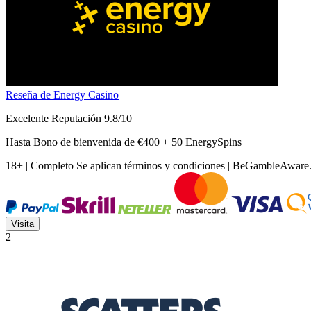
Reseña de Energy Casino
Excelente Reputación 9.8/10
Hasta
Bono de bienvenida de €400 + 50 EnergySpins
18+ | Completo
Se aplican términos y condiciones
| BeGambleAware.
Visita
2