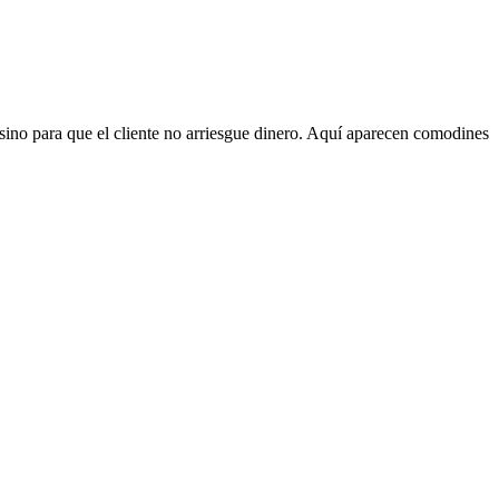
sino para que el cliente no arriesgue dinero. Aquí aparecen comodines