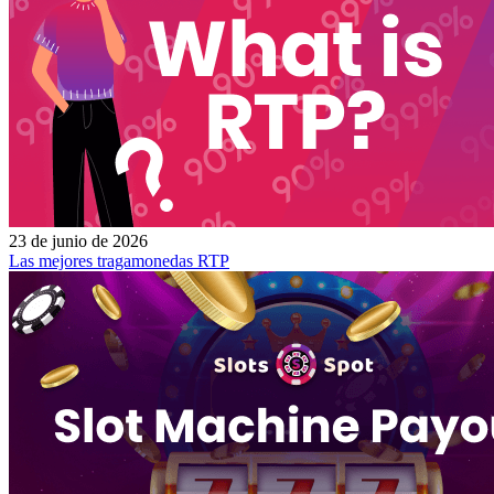
23 de junio de 2026
Las mejores tragamonedas RTP