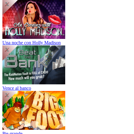
Una noche con Holly Madison
Vence al banco
Pie grande