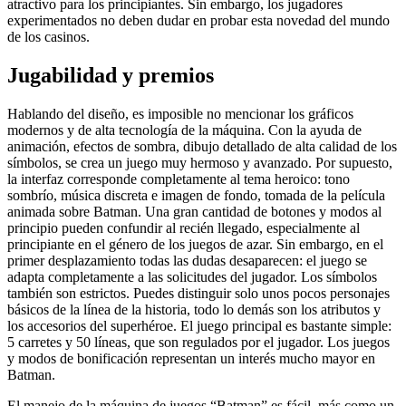
atractivo para los principiantes. Sin embargo, los jugadores
experimentados no deben dudar en probar esta novedad del mundo
de los casinos.
Jugabilidad y premios
Hablando del diseño, es imposible no mencionar los gráficos
modernos y de alta tecnología de la máquina. Con la ayuda de
animación, efectos de sombra, dibujo detallado de alta calidad de los
símbolos, se crea un juego muy hermoso y avanzado. Por supuesto,
la interfaz corresponde completamente al tema heroico: tono
sombrío, música discreta e imagen de fondo, tomada de la película
animada sobre Batman. Una gran cantidad de botones y modos al
principio pueden confundir al recién llegado, especialmente al
principiante en el género de los juegos de azar. Sin embargo, en el
primer desplazamiento todas las dudas desaparecen: el juego se
adapta completamente a las solicitudes del jugador. Los símbolos
también son estrictos. Puedes distinguir solo unos pocos personajes
básicos de la línea de la historia, todo lo demás son los atributos y
los accesorios del superhéroe. El juego principal es bastante simple:
5 carretes y 50 líneas, que son regulados por el jugador. Los juegos
y modos de bonificación representan un interés mucho mayor en
Batman.
El manejo de la máquina de juegos “Batman” es fácil, más como un