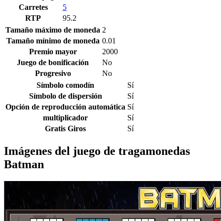
Carretes
5
RTP
95.2
Tamaño máximo de moneda
2
Tamaño mínimo de moneda
0.01
Premio mayor
2000
Juego de bonificación
No
Progresivo
No
Símbolo comodín
Sí
Símbolo de dispersión
Sí
Opción de reproducción automática
Sí
multiplicador
Sí
Gratis Giros
Sí
Imágenes del juego de tragamonedas
Batman