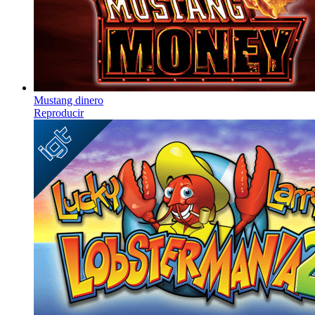
Mustang dinero
Reproducir