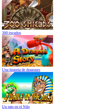
300 escudos
Una historia de dragones
Un rato en el Nilo