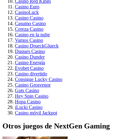
Casino Red Kings
Casino Euro
CasinoLuck
Casino Casino
Casumo Casino
Cereza Casino
Casino en la nube
Vamos Casino
Casino DrueckGlueck
Duques Casino
Casino Dunder
Casino Energía
Evobet Casino
Casino divertido
Consigue Lucky Casino
Casino Grosvenor
Guts Casino
Hey Spin Casino
Hopa Casino
iLucki Casino
Casino móvil Jackpot
Otros juegos de NextGen Gaming