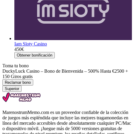
Iam Sloty Casino
450€
Obtener bonificación
Toma tu bono
DuckyLuck Casino – Bono de Bienvenida –
500% Hasta €2500 +
150
Giros gratis
Reclamar bono
Superior
MarenostrumMemo.com es un proveedor confiable de la colección
de juegos más espléndida que incluye las mejores tragamonedas en
línea del mercado accesibles desde absolutamente cualquier PC/Mac
o dispositivo móvil.
¡Juegue más de 5000 versiones gratuitas de
tragamonedas de nivel premium, lea reseñas detalladas, verifique