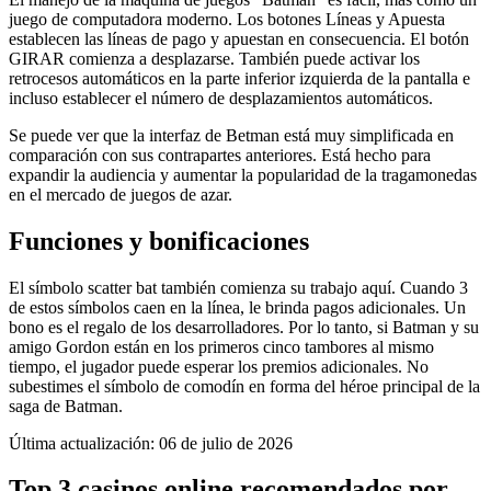
juego de computadora moderno. Los botones Líneas y Apuesta
establecen las líneas de pago y apuestan en consecuencia. El botón
GIRAR comienza a desplazarse. También puede activar los
retrocesos automáticos en la parte inferior izquierda de la pantalla e
incluso establecer el número de desplazamientos automáticos.
Se puede ver que la interfaz de Betman está muy simplificada en
comparación con sus contrapartes anteriores. Está hecho para
expandir la audiencia y aumentar la popularidad de la tragamonedas
en el mercado de juegos de azar.
Funciones y bonificaciones
El símbolo scatter bat también comienza su trabajo aquí. Cuando 3
de estos símbolos caen en la línea, le brinda pagos adicionales. Un
bono es el regalo de los desarrolladores. Por lo tanto, si Batman y su
amigo Gordon están en los primeros cinco tambores al mismo
tiempo, el jugador puede esperar los premios adicionales. No
subestimes el símbolo de comodín en forma del héroe principal de la
saga de Batman.
Última actualización: 06 de julio de 2026
Top 3 casinos online recomendados por