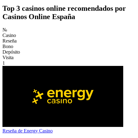
Top 3 casinos online recomendados por
Casinos Online España
№
Casino
Reseña
Bono
Depósito
Visita
1
Reseña de Energy Casino