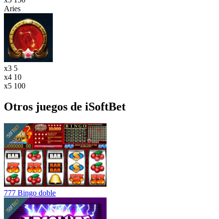
Aries
x3
5
x4
10
x5
100
Otros juegos de iSoftBet
777 Bingo doble