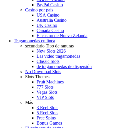
PayPal Casino
Casino por país
USA Casino
Australia Casino
UK Casino
Canada Casino
El casino de Nueva Zelanda
Tragamonedas en línea
secundario Tipo de ranuras
New Slots 2026
Las video tragamonedas
Classic Slots
de tragamonedas de dispersión
No Download Slots
Slots Themes
Fruit Machines
777 Slots
Vegas Slots
VIP Slots
Más
3 Reel Slots
5 Reel Slots
Free Spins
Bonus Games