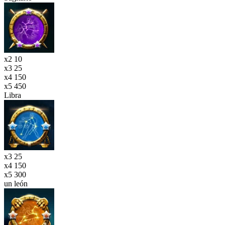
x2
10
x3
25
x4
150
x5
450
Libra
x3
25
x4
150
x5
300
un león