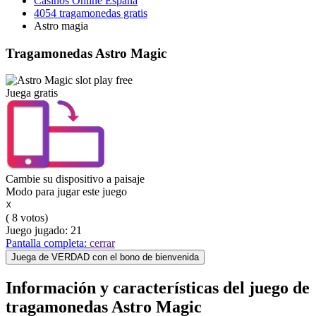
Casinos Online España
4054 tragamonedas gratis
Astro magia
Tragamonedas Astro Magic
Juega gratis
Cambie su dispositivo a paisaje
Modo para jugar este juego
☓
(
8
votos)
Juego jugado:
21
Pantalla completa:
cerrar
Juega de VERDAD con el bono de bienvenida
Información y características del juego de
tragamonedas Astro Magic