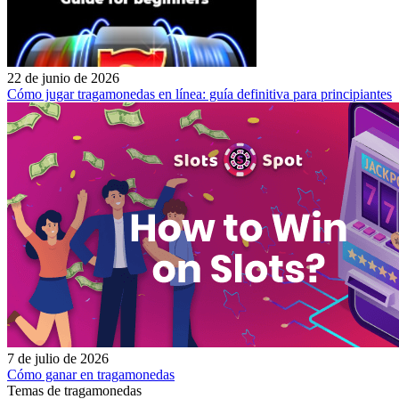
22 de junio de 2026
Cómo jugar tragamonedas en línea: guía definitiva para principiantes
7 de julio de 2026
Cómo ganar en tragamonedas
Temas de tragamonedas