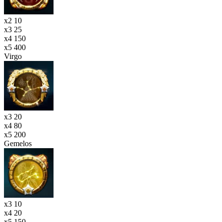
x2
10
x3
25
x4
150
x5
400
Virgo
x3
20
x4
80
x5
200
Gemelos
x3
10
x4
20
x5
150