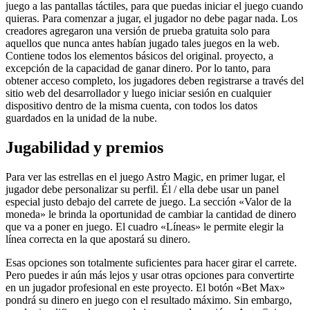
juego a las pantallas táctiles, para que puedas iniciar el juego cuando
quieras. Para comenzar a jugar, el jugador no debe pagar nada. Los
creadores agregaron una versión de prueba gratuita solo para
aquellos que nunca antes habían jugado tales juegos en la web.
Contiene todos los elementos básicos del original. proyecto, a
excepción de la capacidad de ganar dinero. Por lo tanto, para
obtener acceso completo, los jugadores deben registrarse a través del
sitio web del desarrollador y luego iniciar sesión en cualquier
dispositivo dentro de la misma cuenta, con todos los datos
guardados en la unidad de la nube.
Jugabilidad y premios
Para ver las estrellas en el juego Astro Magic, en primer lugar, el
jugador debe personalizar su perfil. Él / ella debe usar un panel
especial justo debajo del carrete de juego. La sección «Valor de la
moneda» le brinda la oportunidad de cambiar la cantidad de dinero
que va a poner en juego. El cuadro «Líneas» le permite elegir la
línea correcta en la que apostará su dinero.
Esas opciones son totalmente suficientes para hacer girar el carrete.
Pero puedes ir aún más lejos y usar otras opciones para convertirte
en un jugador profesional en este proyecto. El botón «Bet Max»
pondrá su dinero en juego con el resultado máximo. Sin embargo,