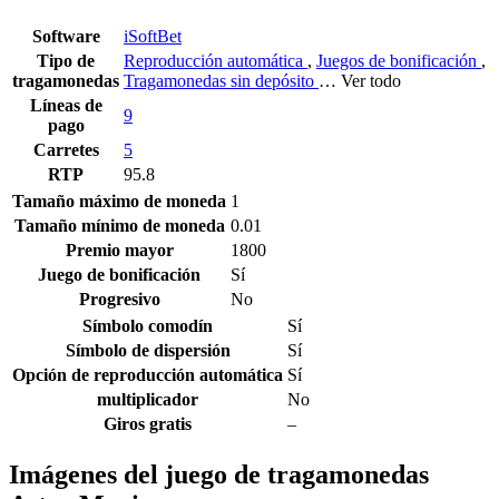
Software
iSoftBet
Tipo de
Reproducción automática
,
Juegos de bonificación
,
tragamonedas
Tragamonedas sin depósito
… Ver todo
Líneas de
9
pago
Carretes
5
RTP
95.8
Tamaño máximo de moneda
1
Tamaño mínimo de moneda
0.01
Premio mayor
1800
Juego de bonificación
Sí
Progresivo
No
Símbolo comodín
Sí
Símbolo de dispersión
Sí
Opción de reproducción automática
Sí
multiplicador
No
Giros gratis
–
Imágenes del juego de tragamonedas