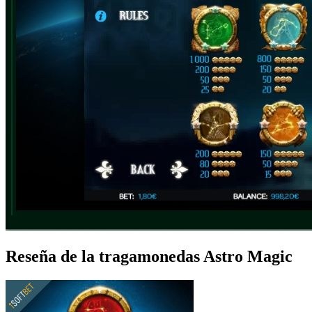
Reseña de la tragamonedas Astro Magic