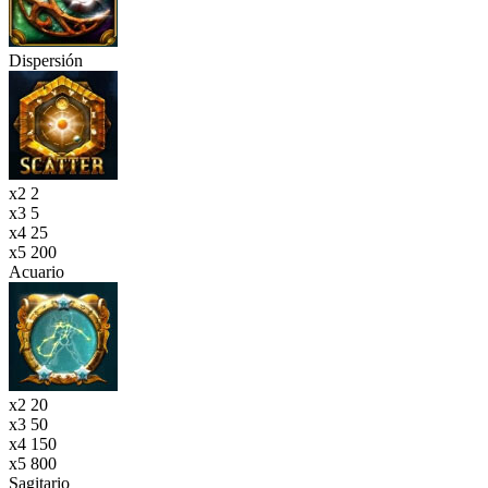
Dispersión
x2
2
x3
5
x4
25
x5
200
Acuario
x2
20
x3
50
x4
150
x5
800
Sagitario