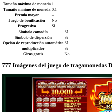
Tamaño máximo de moneda
1
Tamaño mínimo de moneda
0.1
Premio mayor
–
Juego de bonificación
No
Progresivo
Sí
Símbolo comodín
Sí
Símbolo de dispersión
Sí
Opción de reproducción automática
Sí
multiplicador
Sí
Giros gratis
No
777 Imágenes del juego de tragamonedas 