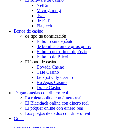
El software de casino
NetEnt
Microgaming
rival
de IGT
Playtech
Bonos de casino
de tipo de bonificación
El bono sin depósito
de bonificación de giros gratis
El bono por primer depósito
El bono de Bitcoin
El bono de casino
Bovada Casino
Cafe Casino
Jackpot City Casino
BoVegas Casino
Drake Casino
Tragamonedas con dinero real
La ruleta online con dinero real
El Blackjack online con dinero real
El póquer online con dinero real
Los juegos de dados con dinero real
Guías