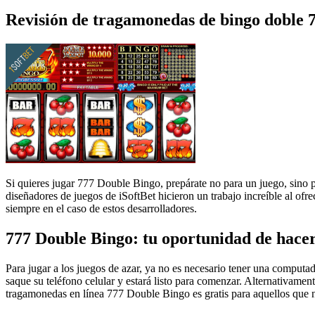
Revisión de tragamonedas de bingo doble 
Si quieres jugar 777 Double Bingo, prepárate no para un juego, sino 
diseñadores de juegos de iSoftBet hicieron un trabajo increíble al ofre
siempre en el caso de estos desarrolladores.
777 Double Bingo: tu oportunidad de hacer
Para jugar a los juegos de azar, ya no es necesario tener una comput
saque su teléfono celular y estará listo para comenzar. Alternativament
tragamonedas en línea 777 Double Bingo es gratis para aquellos que n