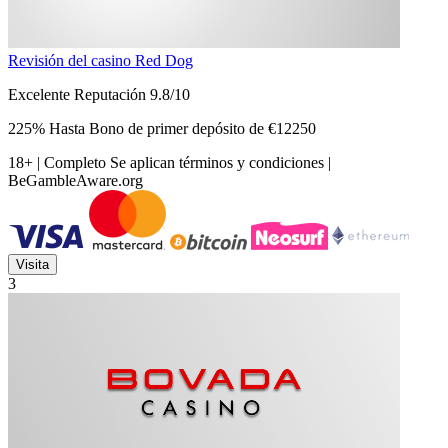
Revisión del casino Red Dog
Excelente Reputación 9.8/10
225% Hasta
Bono de primer depósito de €12250
18+ | Completo
Se aplican términos y condiciones
|
BeGambleAware.org
Visita
3