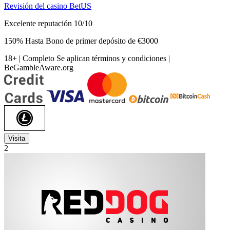
Revisión del casino BetUS
Excelente reputación 10/10
150% Hasta
Bono de primer depósito de €3000
18+ | Completo
Se aplican términos y condiciones
|
BeGambleAware.org
Visita
2