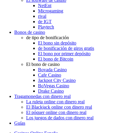
El software de casino
NetEnt
Microgaming
rival
de IGT
Playtech
Bonos de casino
de tipo de bonificación
El bono sin depósito
de bonificación de giros gratis
El bono por primer depósito
El bono de Bitcoin
El bono de casino
Bovada Casino
Cafe Casino
Jackpot City Casino
BoVegas Casino
Drake Casino
Tragamonedas con dinero real
La ruleta online con dinero real
El Blackjack online con dinero real
El póquer online con dinero real
Los juegos de dados con dinero real
Guías