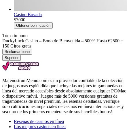
Casino Bovada
$3000
Obtener bonificación
Toma tu bono
DuckyLuck Casino – Bono de Bienvenida –
500% Hasta €2500 +
150
Giros gratis
Reclamar bono
Superior
MarenostrumMemo.com es un proveedor confiable de la colección
de juegos más espléndida que incluye las mejores tragamonedas en
línea del mercado accesibles desde absolutamente cualquier PC/Mac
o dispositivo móvil.
¡Juegue más de 5000 versiones gratuitas de
tragamonedas de nivel premium, lea reseñas detalladas, verifique
solo calificaciones imparciales de casinos en línea internacionales y
sea uno de los primeros en enterarse de sus increíbles bonos!
Reseñas de casinos en línea
Los mejores casinos en línea