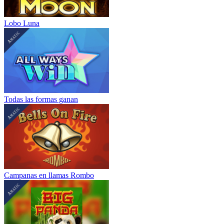
Lobo Luna
Todas las formas ganan
Campanas en llamas Rombo