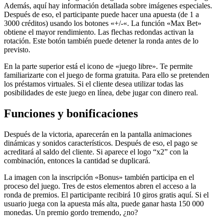
Además, aquí hay información detallada sobre imágenes especiales.
Después de eso, el participante puede hacer una apuesta (de 1 a
3000 créditos) usando los botones «+/-«. La función «Max Bet»
obtiene el mayor rendimiento. Las flechas redondas activan la
rotación. Este botón también puede detener la ronda antes de lo
previsto.
En la parte superior está el icono de «juego libre». Te permite
familiarizarte con el juego de forma gratuita. Para ello se pretenden
los préstamos virtuales. Si el cliente desea utilizar todas las
posibilidades de este juego en línea, debe jugar con dinero real.
Funciones y bonificaciones
Después de la victoria, aparecerán en la pantalla animaciones
dinámicas y sonidos característicos. Después de eso, el pago se
acreditará al saldo del cliente. Si aparece el logo “x2” con la
combinación, entonces la cantidad se duplicará.
La imagen con la inscripción «Bonus» también participa en el
proceso del juego. Tres de estos elementos abren el acceso a la
ronda de premios. El participante recibirá 10 giros gratis aquí. Si el
usuario juega con la apuesta más alta, puede ganar hasta 150 000
monedas. Un premio gordo tremendo, ¿no?