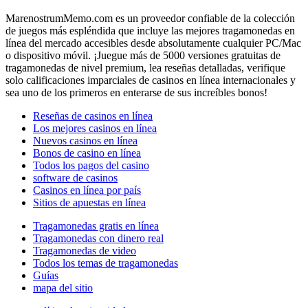
MarenostrumMemo.com es un proveedor confiable de la colección
de juegos más espléndida que incluye las mejores tragamonedas en
línea del mercado accesibles desde absolutamente cualquier PC/Mac
o dispositivo móvil.
¡Juegue más de 5000 versiones gratuitas de
tragamonedas de nivel premium, lea reseñas detalladas, verifique
solo calificaciones imparciales de casinos en línea internacionales y
sea uno de los primeros en enterarse de sus increíbles bonos!
Reseñas de casinos en línea
Los mejores casinos en línea
Nuevos casinos en línea
Bonos de casino en línea
Todos los pagos del casino
software de casinos
Casinos en línea por país
Sitios de apuestas en línea
Tragamonedas gratis en línea
Tragamonedas con dinero real
Tragamonedas de video
Todos los temas de tragamonedas
Guías
mapa del sitio