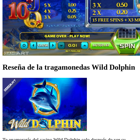
Reseña de la tragamonedas Wild Dolphin
Te enamorarás del casino Wild Dolphin solo después de ver su