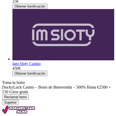
25€
Obtener bonificación
Iam Sloty Casino
450€
Obtener bonificación
Toma tu bono
DuckyLuck Casino – Bono de Bienvenida –
500% Hasta €2500 +
150
Giros gratis
Reclamar bono
Superior