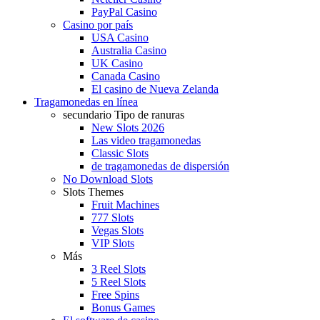
PayPal Casino
Casino por país
USA Casino
Australia Casino
UK Casino
Canada Casino
El casino de Nueva Zelanda
Tragamonedas en línea
secundario Tipo de ranuras
New Slots 2026
Las video tragamonedas
Classic Slots
de tragamonedas de dispersión
No Download Slots
Slots Themes
Fruit Machines
777 Slots
Vegas Slots
VIP Slots
Más
3 Reel Slots
5 Reel Slots
Free Spins
Bonus Games