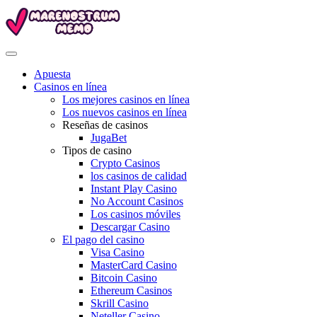
Apuesta
Casinos en línea
Los mejores casinos en línea
Los nuevos casinos en línea
Reseñas de casinos
JugaBet
Tipos de casino
Crypto Casinos
los casinos de calidad
Instant Play Casino
No Account Casinos
Los casinos móviles
Descargar Casino
El pago del casino
Visa Casino
MasterCard Casino
Bitcoin Casino
Ethereum Casinos
Skrill Casino
Neteller Casino