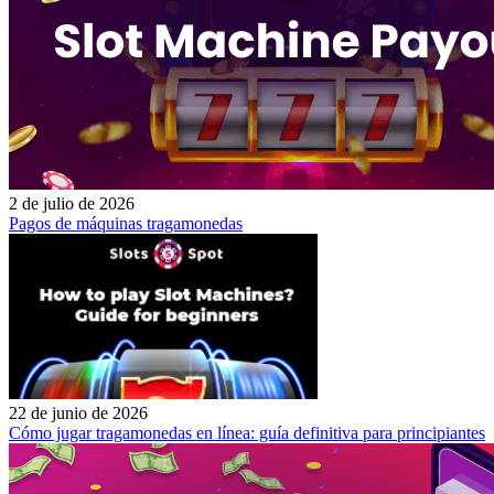
2 de julio de 2026
Pagos de máquinas tragamonedas
22 de junio de 2026
Cómo jugar tragamonedas en línea: guía definitiva para principiantes