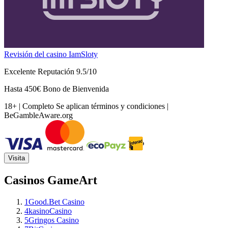
Revisión del casino IamSloty
Excelente Reputación 9.5/10
Hasta
450€ Bono de Bienvenida
18+ | Completo
Se aplican términos y condiciones
|
BeGambleAware.org
Visita
Casinos GameArt
1Good.Bet Casino
4kasinoCasino
5Gringos Casino