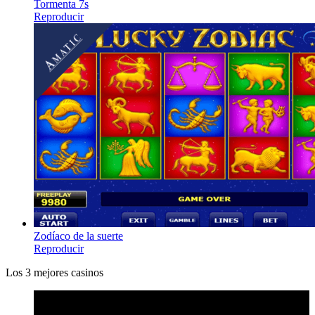
Tormenta 7s
Reproducir
Zodíaco de la suerte
Reproducir
Los 3 mejores casinos