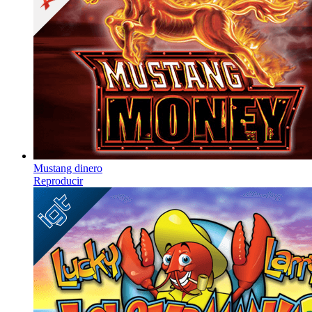
Mustang dinero
Reproducir