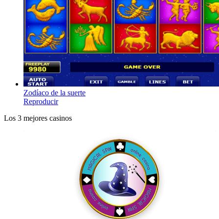
Zodíaco de la suerte
Reproducir
Los 3 mejores casinos