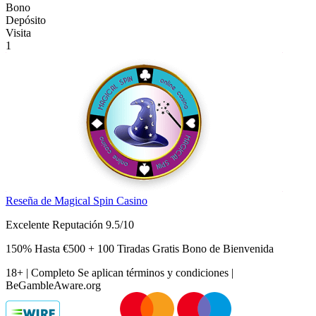
Bono
Depósito
Visita
1
Reseña de Magical Spin Casino
Excelente Reputación 9.5/10
150% Hasta
€500 + 100 Tiradas Gratis Bono de Bienvenida
18+ | Completo
Se aplican términos y condiciones
|
BeGambleAware.org