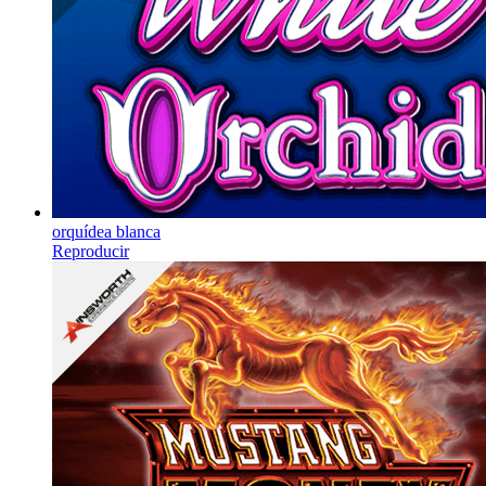
orquídea blanca
Reproducir