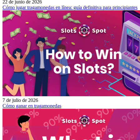
22 de junio de 2026
Cómo jugar tragamonedas en línea: guía definitiva para principiantes
7 de julio de 2026
Cómo ganar en tragamonedas