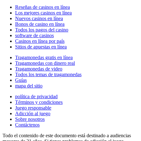
Reseñas de casinos en línea
Los mejores casinos en línea
Nuevos casinos en línea
Bonos de casino en línea
Todos los pagos del casino
software de casinos
Casinos en línea por país
Sitios de apuestas en línea
Tragamonedas gratis en línea
Tragamonedas con dinero real
Tragamonedas de video
Todos los temas de tragamonedas
Guías
mapa del sitio
política de privacidad
Términos y condiciones
Juego responsable
Adicción al juego
Sobre nosotros
Contáctenos
Todo el contenido de este documento está destinado a audiencias