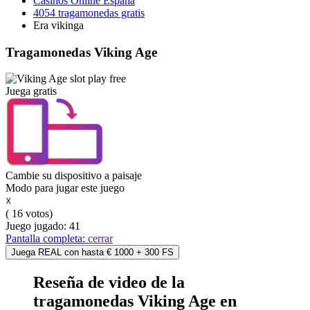
Casinos Online España
4054 tragamonedas gratis
Era vikinga
Tragamonedas Viking Age
Juega gratis
Cambie su dispositivo a paisaje
Modo para jugar este juego
☓
(
16
votos)
Juego jugado:
41
Pantalla completa:
cerrar
Juega REAL con hasta € 1000 + 300 FS
Reseña de video de la
tragamonedas Viking Age en