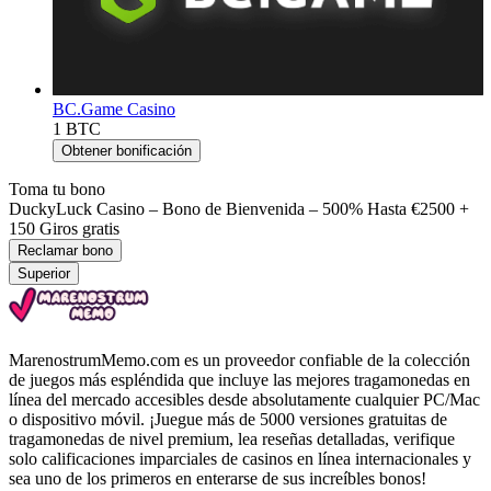
BC.Game Casino
1 BTC
Obtener bonificación
Toma tu bono
DuckyLuck Casino – Bono de Bienvenida –
500% Hasta €2500 +
150
Giros gratis
Reclamar bono
Superior
MarenostrumMemo.com es un proveedor confiable de la colección
de juegos más espléndida que incluye las mejores tragamonedas en
línea del mercado accesibles desde absolutamente cualquier PC/Mac
o dispositivo móvil.
¡Juegue más de 5000 versiones gratuitas de
tragamonedas de nivel premium, lea reseñas detalladas, verifique
solo calificaciones imparciales de casinos en línea internacionales y
sea uno de los primeros en enterarse de sus increíbles bonos!