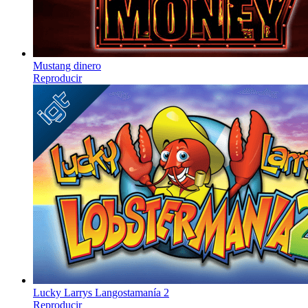
Mustang dinero
Reproducir
Lucky Larrys Langostamanía 2
Reproducir