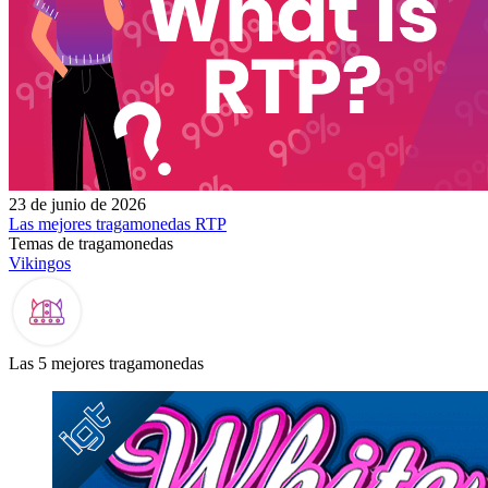
23 de junio de 2026
Las mejores tragamonedas RTP
Temas de tragamonedas
Vikingos
Las 5 mejores tragamonedas