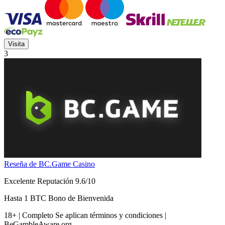
Visita
3
Reseña de BC.Game Casino
Excelente Reputación 9.6/10
Hasta
1 BTC Bono de Bienvenida
18+ | Completo
Se aplican términos y condiciones
|
BeGambleAware.org