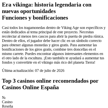
Era vikinga: historia legendaria con
nuevas oportunidades
Funciones y bonificaciones
Casi todos los tragamonedas dentro de Viking Age son específicos y
están dedicados al tema principal de este proyecto. Necesitas
recolectar al menos tres cascos para abrir la puerta de piedra rúnica.
Dentro de ellos, el jugador debe hacer clic en un símbolo correcto
para obtener algunas monedas y giros gratis. Para aumentar las
bonificaciones de los giros gratis, combine tres doncellas en el
mismo carrete. Puedes encontrar algunos interesantes elementos en
el otro lado de la escultura. ¡Esto también te ayudará a aumentar tus
fondos y convertirte en el vikingo más rico del planeta Tierra!
Última actualización: 07 de julio de 2026
Top 3 casinos online recomendados por
Casinos Online España
№
Casino
Reseña