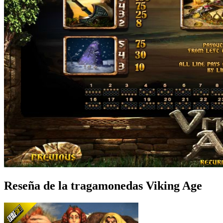
Reseña de la tragamonedas Viking Age