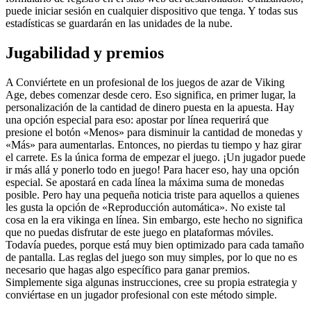
puede iniciar sesión en cualquier dispositivo que tenga. Y todas sus
estadísticas se guardarán en las unidades de la nube.
Jugabilidad y premios
A Conviértete en un profesional de los juegos de azar de Viking
Age, debes comenzar desde cero. Eso significa, en primer lugar, la
personalización de la cantidad de dinero puesta en la apuesta. Hay
una opción especial para eso: apostar por línea requerirá que
presione el botón «Menos» para disminuir la cantidad de monedas y
«Más» para aumentarlas. Entonces, no pierdas tu tiempo y haz girar
el carrete. Es la única forma de empezar el juego. ¡Un jugador puede
ir más allá y ponerlo todo en juego! Para hacer eso, hay una opción
especial. Se apostará en cada línea la máxima suma de monedas
posible. Pero hay una pequeña noticia triste para aquellos a quienes
les gusta la opción de «Reproducción automática». No existe tal
cosa en la era vikinga en línea. Sin embargo, este hecho no significa
que no puedas disfrutar de este juego en plataformas móviles.
Todavía puedes, porque está muy bien optimizado para cada tamaño
de pantalla. Las reglas del juego son muy simples, por lo que no es
necesario que hagas algo específico para ganar premios.
Simplemente siga algunas instrucciones, cree su propia estrategia y
conviértase en un jugador profesional con este método simple.