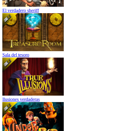
El verdadero sheriff
Sala del tesoro
Ilusiones verdaderas