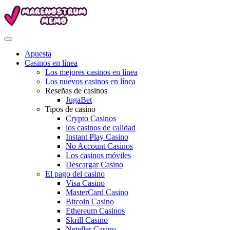
Apuesta
Casinos en línea
Los mejores casinos en línea
Los nuevos casinos en línea
Reseñas de casinos
JugaBet
Tipos de casino
Crypto Casinos
los casinos de calidad
Instant Play Casino
No Account Casinos
Los casinos móviles
Descargar Casino
El pago del casino
Visa Casino
MasterCard Casino
Bitcoin Casino
Ethereum Casinos
Skrill Casino
Neteller Casino