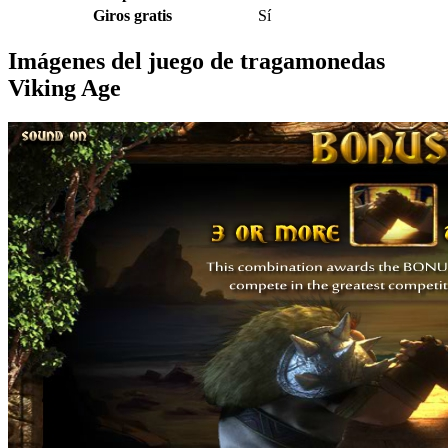
Giros gratis
Sí
Imágenes del juego de tragamonedas
Viking Age