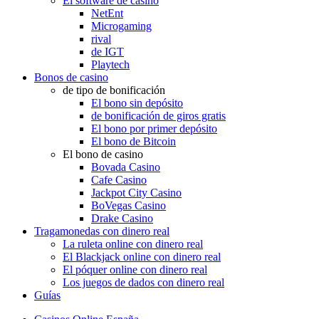
El software de casino
NetEnt
Microgaming
rival
de IGT
Playtech
Bonos de casino
de tipo de bonificación
El bono sin depósito
de bonificación de giros gratis
El bono por primer depósito
El bono de Bitcoin
El bono de casino
Bovada Casino
Cafe Casino
Jackpot City Casino
BoVegas Casino
Drake Casino
Tragamonedas con dinero real
La ruleta online con dinero real
El Blackjack online con dinero real
El póquer online con dinero real
Los juegos de dados con dinero real
Guías