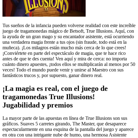
Tus sueños de la infancia pueden volverse realidad con este increíble
juego de tragamonedas mágico de Betsoft, True Illusions. Aquí, con
la ayuda de un gran mago y su encantador asistente, está ocurriendo
una verdadera magia frente a tus ojos (sin fraude, todo está en la
muñeca). ¡Los milagros están mucho más cerca de lo que crees!
¡Conviértete en parte del espectáculo de magia, que te hace rico
antes de que te des cuenta! Ven aquí y mira de cerca: no importa
cuánto dinero apuestes, ¡todos ellos se multiplicarán al menos por 50
veces! Todo el mundo puede venir y unirse al Maestro con sus
fantásticos trucos y, por supuesto, ganar dinero real.
¡La magia es real, con el juego de
tragamonedas True Illusions!
Jugabilidad y premios
La mayor parte de las apuestas en línea de True Illusions son sus
gráficos. Suaves 5 carretes girando, The Master, que desaparece
espectacularmente en una esquina de la pantalla del juego y aparece
en otra con una intrigante nube de humo, una hermosa Asistente