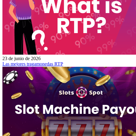
23 de junio de 2026
Las mejores tragamonedas RTP