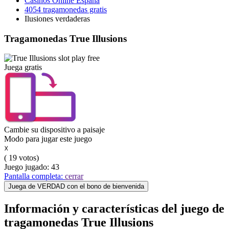
Casinos Online España
4054 tragamonedas gratis
Ilusiones verdaderas
Tragamonedas True Illusions
Juega gratis
Cambie su dispositivo a paisaje
Modo para jugar este juego
☓
(
19
votos)
Juego jugado:
43
Pantalla completa:
cerrar
Juega de VERDAD con el bono de bienvenida
Información y características del juego de
tragamonedas True Illusions