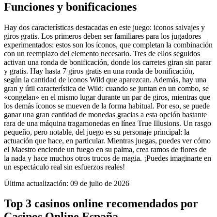
Funciones y bonificaciones
Hay dos características destacadas en este juego: iconos salvajes y
giros gratis. Los primeros deben ser familiares para los jugadores
experimentados: estos son los íconos, que completan la combinación
con un reemplazo del elemento necesario. Tres de ellos seguidos
activan una ronda de bonificación, donde los carretes giran sin parar
y gratis. Hay hasta 7 giros gratis en una ronda de bonificación,
según la cantidad de iconos Wild que aparezcan. Además, hay una
gran y útil característica de Wild: cuando se juntan en un combo, se
«congelan» en el mismo lugar durante un par de giros, mientras que
los demás íconos se mueven de la forma habitual. Por eso, se puede
ganar una gran cantidad de monedas gracias a esta opción bastante
rara de una máquina tragamonedas en línea True Illusions. Un rasgo
pequeño, pero notable, del juego es su personaje principal: la
actuación que hace, en particular. Mientras juegas, puedes ver cómo
el Maestro enciende un fuego en su palma, crea ramos de flores de
la nada y hace muchos otros trucos de magia. ¡Puedes imaginarte en
un espectáculo real sin esfuerzos reales!
Última actualización: 09 de julio de 2026
Top 3 casinos online recomendados por
Casinos Online España