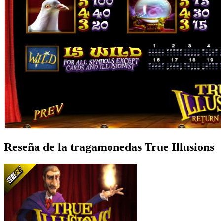
Reseña de la tragamonedas True Illusions