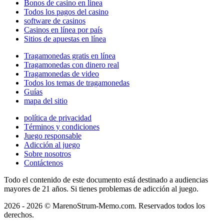
Bonos de casino en línea
Todos los pagos del casino
software de casinos
Casinos en línea por país
Sitios de apuestas en línea
Tragamonedas gratis en línea
Tragamonedas con dinero real
Tragamonedas de video
Todos los temas de tragamonedas
Guías
mapa del sitio
política de privacidad
Términos y condiciones
Juego responsable
Adicción al juego
Sobre nosotros
Contáctenos
Todo el contenido de este documento está destinado a audiencias
mayores de 21 años.
Si tienes problemas de adicción al juego.
2026 - 2026 © MarenoStrum-Memo.com.
Reservados todos los
derechos.