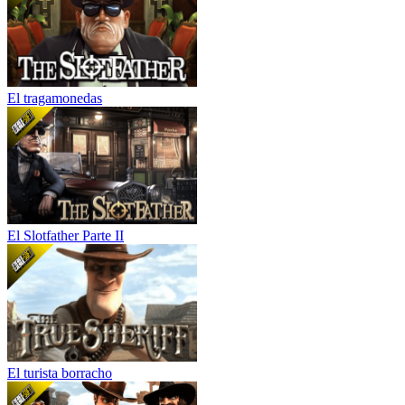
El tragamonedas
El Slotfather Parte II
El turista borracho