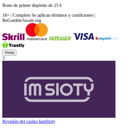
Bono de primer depósito de 25 €
18+ | Completo
Se aplican términos y condiciones
|
BeGambleAware.org
Visita
3
Revisión del casino IamSloty