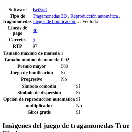
Software
BetSoft
Tipo de
Tragamonedas 3D
,
Reproducción automática
,
tragamonedas
Juegos de bonificación
… Ver todo
Líneas de
30
pago
Carretes
5
RTP
97
Tamaño máximo de moneda
1
Tamaño mínimo de moneda
0.02
Premio mayor
500
Juego de bonificación
Sí
Progresivo
No
Símbolo comodín
Sí
Símbolo de dispersión
Sí
Opción de reproducción automática
Sí
multiplicador
No
Giros gratis
Sí
Imágenes del juego de tragamonedas True