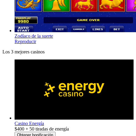
Zodíaco de la suerte
Reproducir
Los 3 mejores casinos
Casino Energía
$400 + 50 tiradas de energía
Obtener bonificación