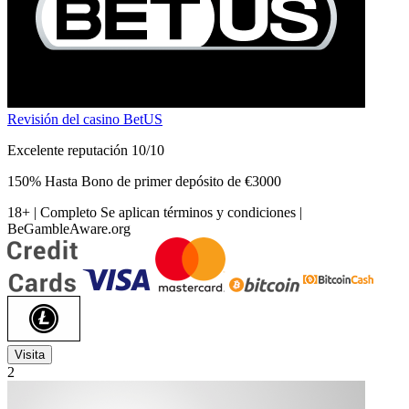
Revisión del casino BetUS
Excelente reputación 10/10
150% Hasta
Bono de primer depósito de €3000
18+ | Completo
Se aplican términos y condiciones
|
BeGambleAware.org
Visita
2