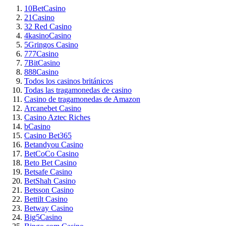
10BetCasino
21Casino
32 Red Casino
4kasinoCasino
5Gringos Casino
777Casino
7BitCasino
888Casino
Todos los casinos británicos
Todas las tragamonedas de casino
Casino de tragamonedas de Amazon
Arcanebet Casino
Casino Aztec Riches
bCasino
Casino Bet365
Betandyou Casino
BetCoCo Casino
Beto Bet Casino
Betsafe Casino
BetShah Casino
Betsson Casino
Bettilt Casino
Betway Casino
Big5Casino