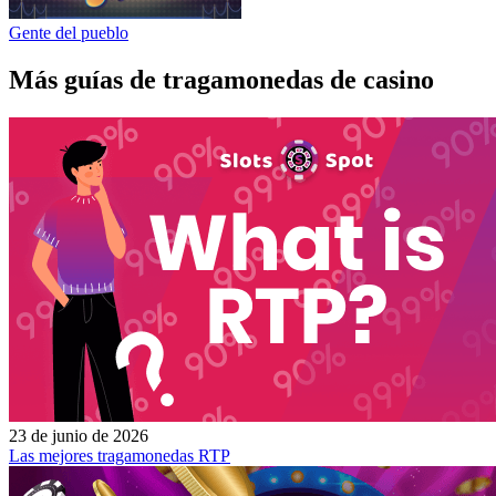
Gente del pueblo
Más guías de tragamonedas de casino
23 de junio de 2026
Las mejores tragamonedas RTP