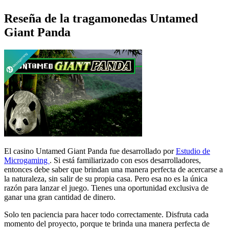
Reseña de la tragamonedas Untamed
Giant Panda
El casino Untamed Giant Panda fue desarrollado por
Estudio de
Microgaming
. Si está familiarizado con esos desarrolladores,
entonces debe saber que brindan una manera perfecta de acercarse a
la naturaleza, sin salir de su propia casa. Pero esa no es la única
razón para lanzar el juego. Tienes una oportunidad exclusiva de
ganar una gran cantidad de dinero.
Solo ten paciencia para hacer todo correctamente. Disfruta cada
momento del proyecto, porque te brinda una manera perfecta de