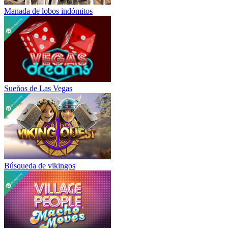
Manada de lobos indómitos
Sueños de Las Vegas
Búsqueda de vikingos