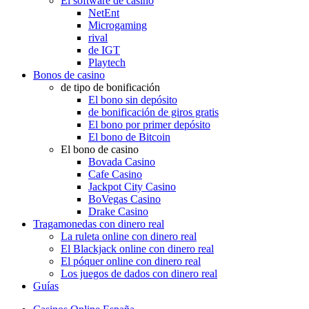
El software de casino
NetEnt
Microgaming
rival
de IGT
Playtech
Bonos de casino
de tipo de bonificación
El bono sin depósito
de bonificación de giros gratis
El bono por primer depósito
El bono de Bitcoin
El bono de casino
Bovada Casino
Cafe Casino
Jackpot City Casino
BoVegas Casino
Drake Casino
Tragamonedas con dinero real
La ruleta online con dinero real
El Blackjack online con dinero real
El póquer online con dinero real
Los juegos de dados con dinero real
Guías