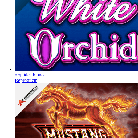
orquídea blanca
Reproducir