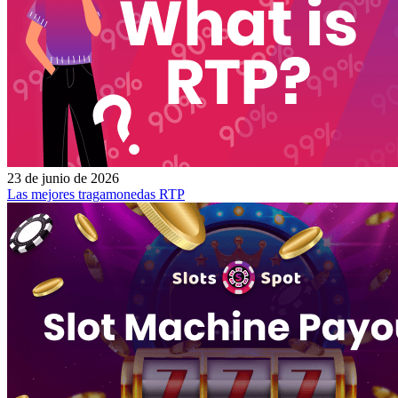
23 de junio de 2026
Las mejores tragamonedas RTP