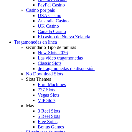
PayPal Casino
Casino por país
USA Casino
Australia Casino
UK Casino
Canada Casino
El casino de Nueva Zelanda
Tragamonedas en línea
secundario Tipo de ranuras
New Slots 2026
Las video tragamonedas
Classic Slots
de tragamonedas de dispersión
No Download Slots
Slots Themes
Fruit Machines
777 Slots
Vegas Slots
VIP Slots
Más
3 Reel Slots
5 Reel Slots
Free Spins
Bonus Games