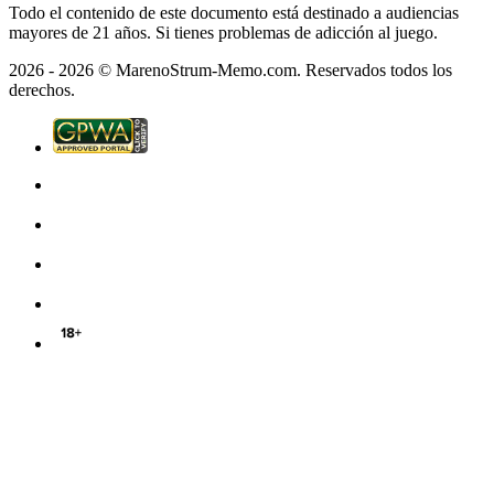
Todo el contenido de este documento está destinado a audiencias
mayores de 21 años.
Si tienes problemas de adicción al juego.
2026 - 2026 © MarenoStrum-Memo.com.
Reservados todos los
derechos.