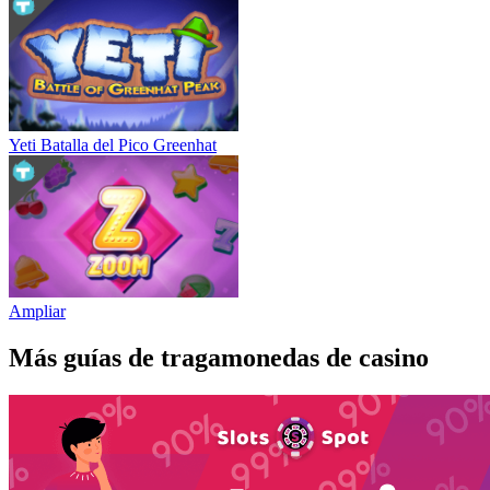
Yeti Batalla del Pico Greenhat
Ampliar
Más guías de tragamonedas de casino