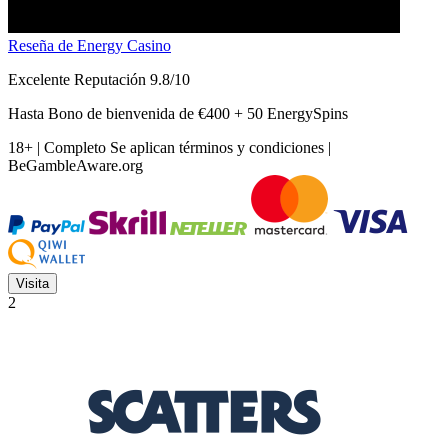
Reseña de Energy Casino
Excelente Reputación 9.8/10
Hasta
Bono de bienvenida de €400 + 50 EnergySpins
18+ | Completo
Se aplican términos y condiciones
|
BeGambleAware.org
Visita
2