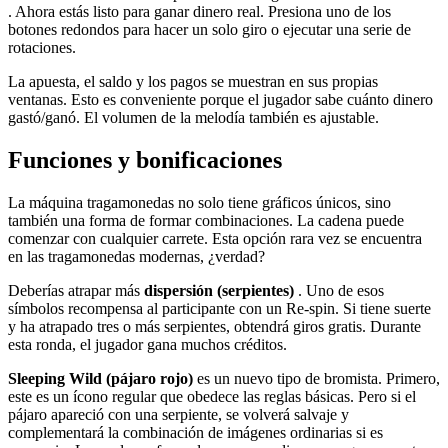
. Ahora estás listo para ganar dinero real. Presiona uno de los
botones redondos para hacer un solo giro o ejecutar una serie de
rotaciones.
La apuesta, el saldo y los pagos se muestran en sus propias
ventanas. Esto es conveniente porque el jugador sabe cuánto dinero
gastó/ganó. El volumen de la melodía también es ajustable.
Funciones y bonificaciones
La máquina tragamonedas no solo tiene gráficos únicos, sino
también una forma de formar combinaciones. La cadena puede
comenzar con cualquier carrete. Esta opción rara vez se encuentra
en las tragamonedas modernas, ¿verdad?
Deberías atrapar más
dispersión (serpientes)
. Uno de esos
símbolos recompensa al participante con un Re-spin. Si tiene suerte
y ha atrapado tres o más serpientes, obtendrá giros gratis. Durante
esta ronda, el jugador gana muchos créditos.
Sleeping Wild (pájaro rojo)
es un nuevo tipo de bromista. Primero,
este es un ícono regular que obedece las reglas básicas. Pero si el
pájaro apareció con una serpiente, se volverá salvaje y
complementará la combinación de imágenes ordinarias si es