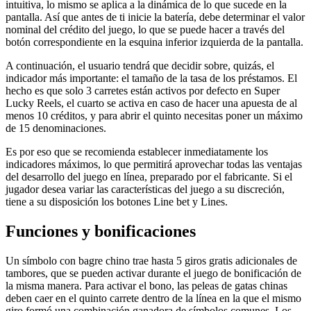
intuitiva, lo mismo se aplica a la dinámica de lo que sucede en la
pantalla. Así que antes de ti inicie la batería, debe determinar el valor
nominal del crédito del juego, lo que se puede hacer a través del
botón correspondiente en la esquina inferior izquierda de la pantalla.
A continuación, el usuario tendrá que decidir sobre, quizás, el
indicador más importante: el tamaño de la tasa de los préstamos. El
hecho es que solo 3 carretes están activos por defecto en Super
Lucky Reels, el cuarto se activa en caso de hacer una apuesta de al
menos 10 créditos, y para abrir el quinto necesitas poner un máximo
de 15 denominaciones.
Es por eso que se recomienda establecer inmediatamente los
indicadores máximos, lo que permitirá aprovechar todas las ventajas
del desarrollo del juego en línea, preparado por el fabricante. Si el
jugador desea variar las características del juego a su discreción,
tiene a su disposición los botones Line bet y Lines.
Funciones y bonificaciones
Un símbolo con bagre chino trae hasta 5 giros gratis adicionales de
tambores, que se pueden activar durante el juego de bonificación de
la misma manera. Para activar el bono, las peleas de gatas chinas
deben caer en el quinto carrete dentro de la línea en la que el mismo
giro formó una combinación ganadora de símbolos comunes. Los