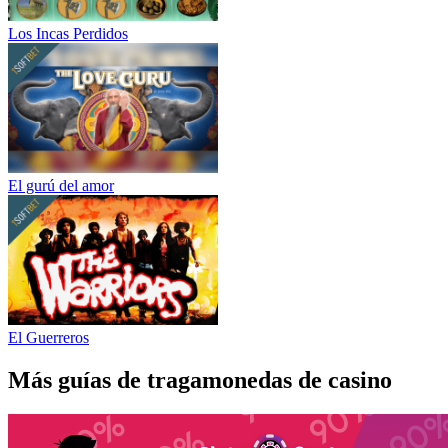
Los Incas Perdidos
El gurú del amor
El Guerreros
Más guías de tragamonedas de casino