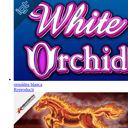
orquídea blanca
Reproducir