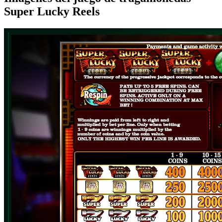
Super Lucky Reels