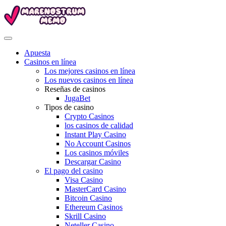
Apuesta
Casinos en línea
Los mejores casinos en línea
Los nuevos casinos en línea
Reseñas de casinos
JugaBet
Tipos de casino
Crypto Casinos
los casinos de calidad
Instant Play Casino
No Account Casinos
Los casinos móviles
Descargar Casino
El pago del casino
Visa Casino
MasterCard Casino
Bitcoin Casino
Ethereum Casinos
Skrill Casino
Neteller Casino