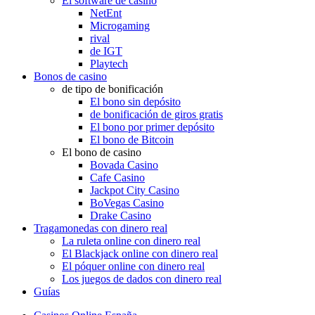
El software de casino
NetEnt
Microgaming
rival
de IGT
Playtech
Bonos de casino
de tipo de bonificación
El bono sin depósito
de bonificación de giros gratis
El bono por primer depósito
El bono de Bitcoin
El bono de casino
Bovada Casino
Cafe Casino
Jackpot City Casino
BoVegas Casino
Drake Casino
Tragamonedas con dinero real
La ruleta online con dinero real
El Blackjack online con dinero real
El póquer online con dinero real
Los juegos de dados con dinero real
Guías