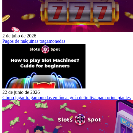
2 de julio de 2026
Pagos de máquinas tragamonedas
22 de junio de 2026
Cómo jugar tragamonedas en línea: guía definitiva para principiantes