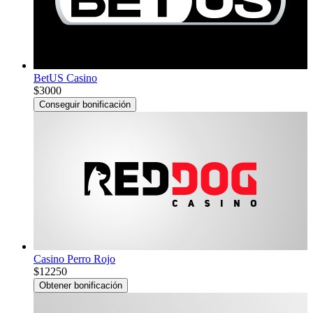
BetUS Casino
$3000
Conseguir bonificación
Casino Perro Rojo
$12250
Obtener bonificación