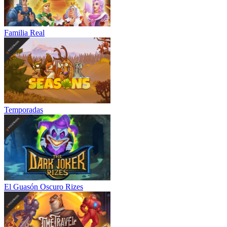
Familia Real
Temporadas
El Guasón Oscuro Rizes