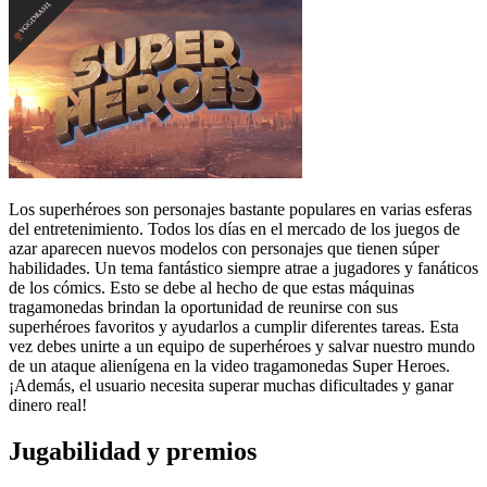
Los superhéroes son personajes bastante populares en varias esferas
del entretenimiento. Todos los días en el mercado de los juegos de
azar aparecen nuevos modelos con personajes que tienen súper
habilidades. Un tema fantástico siempre atrae a jugadores y fanáticos
de los cómics. Esto se debe al hecho de que estas máquinas
tragamonedas brindan la oportunidad de reunirse con sus
superhéroes favoritos y ayudarlos a cumplir diferentes tareas. Esta
vez debes unirte a un equipo de superhéroes y salvar nuestro mundo
de un ataque alienígena en la video tragamonedas Super Heroes.
¡Además, el usuario necesita superar muchas dificultades y ganar
dinero real!
Jugabilidad y premios