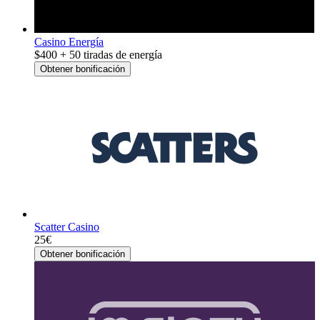
Casino Energía
$400 + 50 tiradas de energía
Obtener bonificación
Scatter Casino
25€
Obtener bonificación