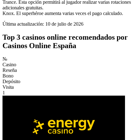
Trance. Esta opción permitirá al jugador realizar varias rotaciones
adicionales gratuitas.
Knox. El superhéroe aumenta varias veces el pago calculado.
Última actualización: 10 de julio de 2026
Top 3 casinos online recomendados por
Casinos Online España
№
Casino
Reseña
Bono
Depósito
Visita
1