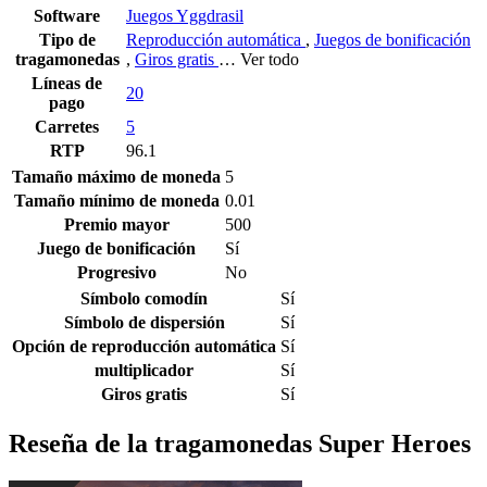
Software
Juegos Yggdrasil
Tipo de
Reproducción automática
,
Juegos de bonificación
tragamonedas
,
Giros gratis
… Ver todo
Líneas de
20
pago
Carretes
5
RTP
96.1
Tamaño máximo de moneda
5
Tamaño mínimo de moneda
0.01
Premio mayor
500
Juego de bonificación
Sí
Progresivo
No
Símbolo comodín
Sí
Símbolo de dispersión
Sí
Opción de reproducción automática
Sí
multiplicador
Sí
Giros gratis
Sí
Reseña de la tragamonedas Super Heroes