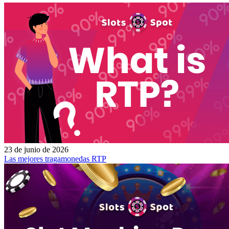
23 de junio de 2026
Las mejores tragamonedas RTP