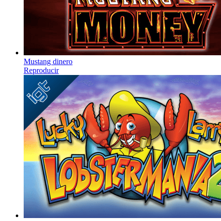
Mustang dinero
Reproducir