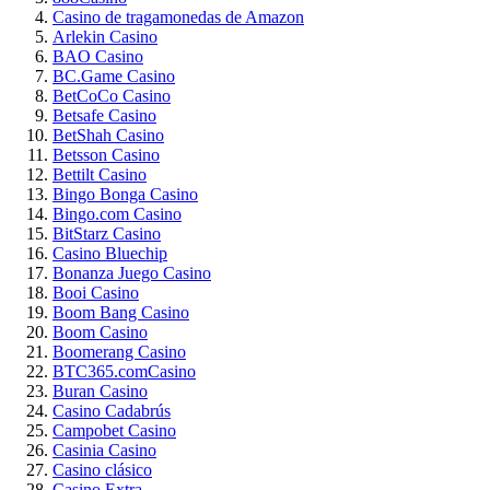
Casino de tragamonedas de Amazon
Arlekin Casino
BAO Casino
BC.Game Casino
BetCoCo Casino
Betsafe Casino
BetShah Casino
Betsson Casino
Bettilt Casino
Bingo Bonga Casino
Bingo.com Casino
BitStarz Casino
Casino Bluechip
Bonanza Juego Casino
Booi Casino
Boom Bang Casino
Boom Casino
Boomerang Casino
BTC365.comCasino
Buran Casino
Casino Cadabrús
Campobet Casino
Casinia Casino
Casino clásico
Casino Extra