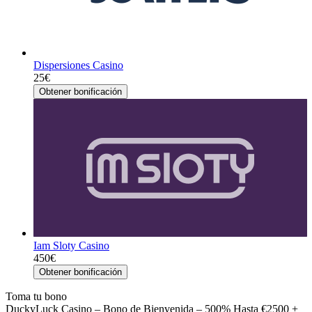
Dispersiones Casino
25€
Obtener bonificación
Iam Sloty Casino
450€
Obtener bonificación
Toma tu bono
DuckyLuck Casino – Bono de Bienvenida –
500% Hasta €2500 +