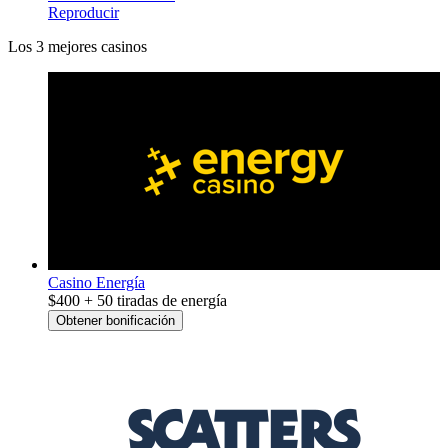
Reproducir
Los 3 mejores casinos
Casino Energía
$400 + 50 tiradas de energía
Obtener bonificación