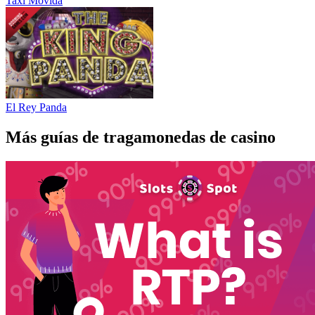
Taxi Movida
El Rey Panda
Más guías de tragamonedas de casino