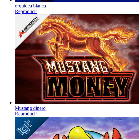
orquídea blanca
Reproducir
Mustang dinero
Reproducir