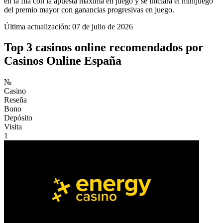
en la fila con la apuesta máxima en juego y se iniciará el minijuego
del premio mayor con ganancias progresivas en juego.
Última actualización: 07 de julio de 2026
Top 3 casinos online recomendados por
Casinos Online España
№
Casino
Reseña
Bono
Depósito
Visita
1