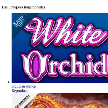
Las 5 mejores tragamonedas
orquídea blanca
Reproducir