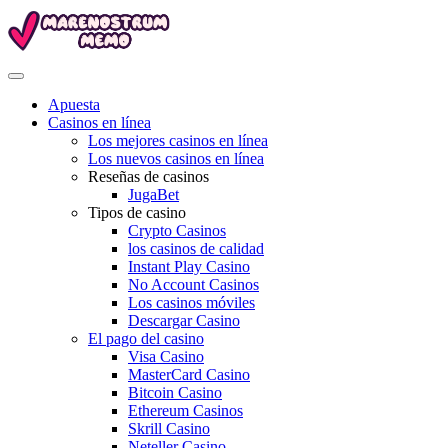
Apuesta
Casinos en línea
Los mejores casinos en línea
Los nuevos casinos en línea
Reseñas de casinos
JugaBet
Tipos de casino
Crypto Casinos
los casinos de calidad
Instant Play Casino
No Account Casinos
Los casinos móviles
Descargar Casino
El pago del casino
Visa Casino
MasterCard Casino
Bitcoin Casino
Ethereum Casinos
Skrill Casino
Neteller Casino