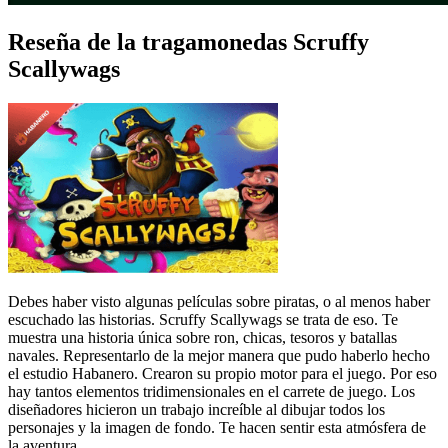
Reseña de la tragamonedas Scruffy
Scallywags
Debes haber visto algunas películas sobre piratas, o al menos haber
escuchado las historias. Scruffy Scallywags se trata de eso. Te
muestra una historia única sobre ron, chicas, tesoros y batallas
navales. Representarlo de la mejor manera que pudo haberlo hecho
el estudio Habanero. Crearon su propio motor para el juego. Por eso
hay tantos elementos tridimensionales en el carrete de juego. Los
diseñadores hicieron un trabajo increíble al dibujar todos los
personajes y la imagen de fondo. Te hacen sentir esta atmósfera de
la aventura.