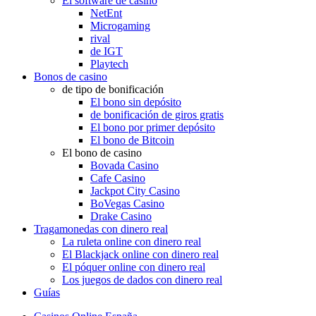
El software de casino
NetEnt
Microgaming
rival
de IGT
Playtech
Bonos de casino
de tipo de bonificación
El bono sin depósito
de bonificación de giros gratis
El bono por primer depósito
El bono de Bitcoin
El bono de casino
Bovada Casino
Cafe Casino
Jackpot City Casino
BoVegas Casino
Drake Casino
Tragamonedas con dinero real
La ruleta online con dinero real
El Blackjack online con dinero real
El póquer online con dinero real
Los juegos de dados con dinero real
Guías