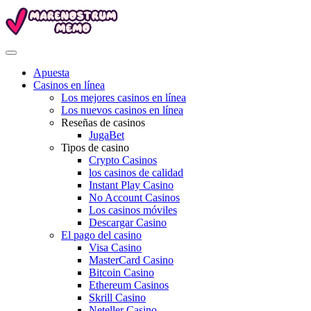
Apuesta
Casinos en línea
Los mejores casinos en línea
Los nuevos casinos en línea
Reseñas de casinos
JugaBet
Tipos de casino
Crypto Casinos
los casinos de calidad
Instant Play Casino
No Account Casinos
Los casinos móviles
Descargar Casino
El pago del casino
Visa Casino
MasterCard Casino
Bitcoin Casino
Ethereum Casinos
Skrill Casino
Neteller Casino