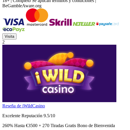
18+ | Completo
Se aplican términos y condiciones
|
BeGambleAware.org
Visita
2
Reseña de iWildCasino
Excelente Reputación 9.5/10
260% Hasta
€3500 + 270 Tiradas Gratis Bono de Bienvenida