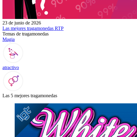
23 de junio de 2026
Las mejores tragamonedas RTP
Temas de tragamonedas
Magia
atractivo
Las 5 mejores tragamonedas