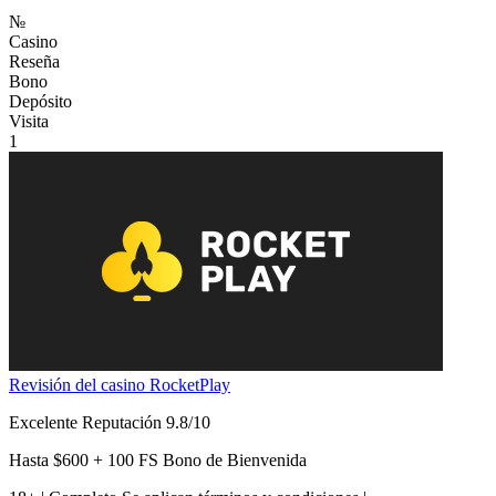
№
Casino
Reseña
Bono
Depósito
Visita
1
Revisión del casino RocketPlay
Excelente Reputación 9.8/10
Hasta
$600 + 100 FS Bono de Bienvenida