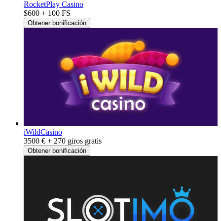
RocketPlay Casino
$600 + 100 FS
Obtener bonificación
iWildCasino
3500 € + 270 giros gratis
Obtener bonificación