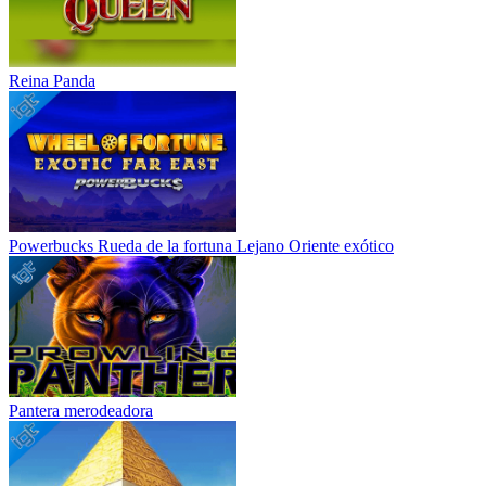
Reina Panda
Powerbucks Rueda de la fortuna Lejano Oriente exótico
Pantera merodeadora