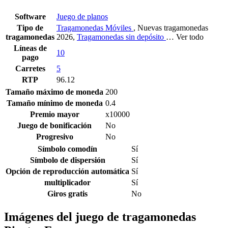
Software
Juego de planos
Tipo de
Tragamonedas Móviles
, Nuevas tragamonedas
tragamonedas
2026,
Tragamonedas sin depósito
… Ver todo
Líneas de
10
pago
Carretes
5
RTP
96.12
Tamaño máximo de moneda
200
Tamaño mínimo de moneda
0.4
Premio mayor
x10000
Juego de bonificación
No
Progresivo
No
Símbolo comodín
Sí
Símbolo de dispersión
Sí
Opción de reproducción automática
Sí
multiplicador
Sí
Giros gratis
No
Imágenes del juego de tragamonedas