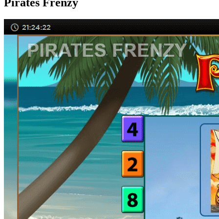
Pirates Frenzy