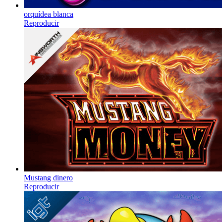
orquídea blanca
Reproducir
Mustang dinero
Reproducir