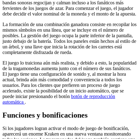
bandas sonoras regocijan y calman incluso a los fanáticos más
fervientes de los juegos de azar. Para comenzar el juego, el jugador
debe decidir el valor nominal de la moneda y el monto de la apuesta.
La formación de una combinación ganadora consiste en recopilar los
mismos símbolos en una línea, que se incluye en el número de
posibles. La gestión del juego ocupa la parte inferior de la pantalla,
justo debajo de la batería. Todos los paneles están hechos al estilo de
un árbol, y una llave que inicia la rotación de los carretes está
completamente disfrazada de rueda.
El juego lo traiciona aún más realista, y debido a esto, la popularidad
de la tragamonedas aumenta junto con el número de sus fanáticos.
El juego tiene una configuración de sonido y, al mostrar la hora
actual, brinda aún más comodidad y conveniencia a todos los
usuarios. Para los clientes que prefieren un proceso de juego
acelerado, existe la posibilidad de un inicio automático, que se
puede iniciar presionando el botón
botón de reproducción
automática
.
Funciones y bonificaciones
Si los jugadores logran activar el modo de juego de bonificación,
aparecerá un enorme Kraken en una nueva ventana monitoreando