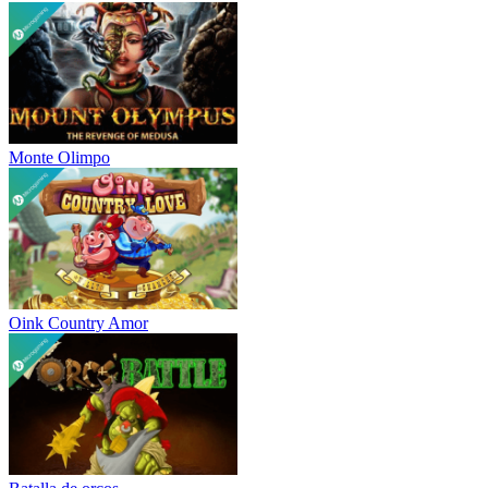
Monte Olimpo
Oink Country Amor