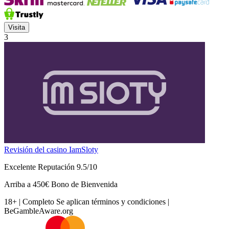
Visita
3
Revisión del casino IamSloty
Excelente Reputación 9.5/10
Arriba a
450€ Bono de Bienvenida
18+ | Completo
Se aplican términos y condiciones
|
BeGambleAware.org