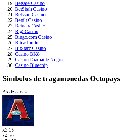
Betsafe Casino
BetShah Casino
Betsson Casino
Bettilt Casino
Betway Casino
Big5Casino
Bingo.com Casino
Bitcasino.io
BitStarz Casino
Casino BK8
Casino Diamante Negro
Casino Bluechip
Símbolos de tragamonedas Octopays
As de cartas
x3
15
x4
50