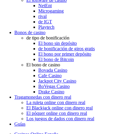
El software de casino
NetEnt
Microgaming
rival
de IGT
Playtech
Bonos de casino
de tipo de bonificación
El bono sin depósito
de bonificación de giros gratis
El bono por primer depósito
El bono de Bitcoin
El bono de casino
Bovada Casino
Cafe Casino
Jackpot City Casino
BoVegas Casino
Drake Casino
Tragamonedas con dinero real
La ruleta online con dinero real
El Blackjack online con dinero real
El póquer online con dinero real
Los juegos de dados con dinero real
Guías