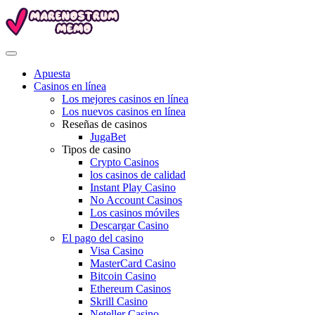
Apuesta
Casinos en línea
Los mejores casinos en línea
Los nuevos casinos en línea
Reseñas de casinos
JugaBet
Tipos de casino
Crypto Casinos
los casinos de calidad
Instant Play Casino
No Account Casinos
Los casinos móviles
Descargar Casino
El pago del casino
Visa Casino
MasterCard Casino
Bitcoin Casino
Ethereum Casinos
Skrill Casino
Neteller Casino