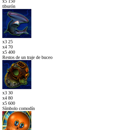
x5
150
tiburón
x3
25
x4
70
x5
400
Restos de un traje de buceo
x3
30
x4
80
x5
600
Símbolo comodín