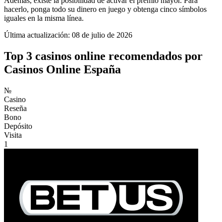
Además, existe la posibilidad de activar el premio mayor. Para
hacerlo, ponga todo su dinero en juego y obtenga cinco símbolos
iguales en la misma línea.
Última actualización: 08 de julio de 2026
Top 3 casinos online recomendados por
Casinos Online España
№
Casino
Reseña
Bono
Depósito
Visita
1