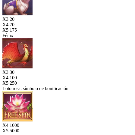
X3
20
X4
70
X5
175
Fénix
X3
30
X4
100
X5
250
Loto rosa: símbolo de bonificación
X4
1000
X5
5000