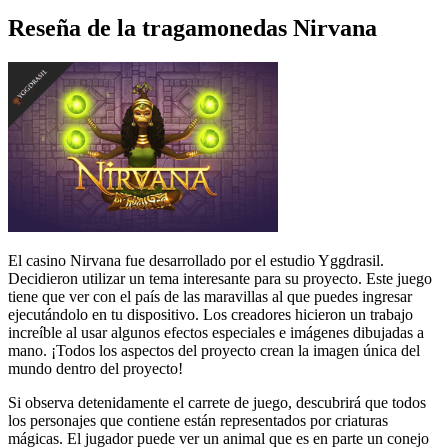
Reseña de la tragamonedas Nirvana
El casino Nirvana fue desarrollado por el estudio Yggdrasil.
Decidieron utilizar un tema interesante para su proyecto. Este juego
tiene que ver con el país de las maravillas al que puedes ingresar
ejecutándolo en tu dispositivo. Los creadores hicieron un trabajo
increíble al usar algunos efectos especiales e imágenes dibujadas a
mano. ¡Todos los aspectos del proyecto crean la imagen única del
mundo dentro del proyecto!
Si observa detenidamente el carrete de juego, descubrirá que todos
los personajes que contiene están representados por criaturas
mágicas. El jugador puede ver un animal que es en parte un conejo