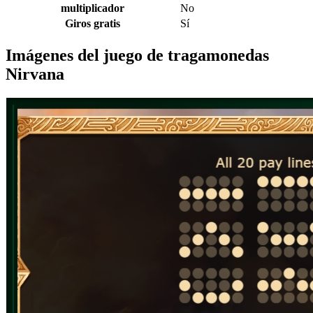
multiplicador
No
Giros gratis
Sí
Imágenes del juego de tragamonedas
Nirvana