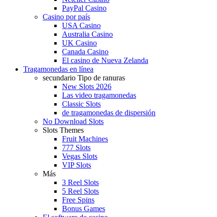
PayPal Casino
Casino por país
USA Casino
Australia Casino
UK Casino
Canada Casino
El casino de Nueva Zelanda
Tragamonedas en línea
secundario Tipo de ranuras
New Slots 2026
Las video tragamonedas
Classic Slots
de tragamonedas de dispersión
No Download Slots
Slots Themes
Fruit Machines
777 Slots
Vegas Slots
VIP Slots
Más
3 Reel Slots
5 Reel Slots
Free Spins
Bonus Games