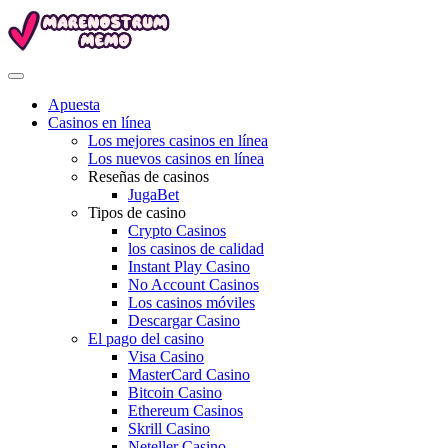
Apuesta
Casinos en línea
Los mejores casinos en línea
Los nuevos casinos en línea
Reseñas de casinos
JugaBet
Tipos de casino
Crypto Casinos
los casinos de calidad
Instant Play Casino
No Account Casinos
Los casinos móviles
Descargar Casino
El pago del casino
Visa Casino
MasterCard Casino
Bitcoin Casino
Ethereum Casinos
Skrill Casino
Neteller Casino