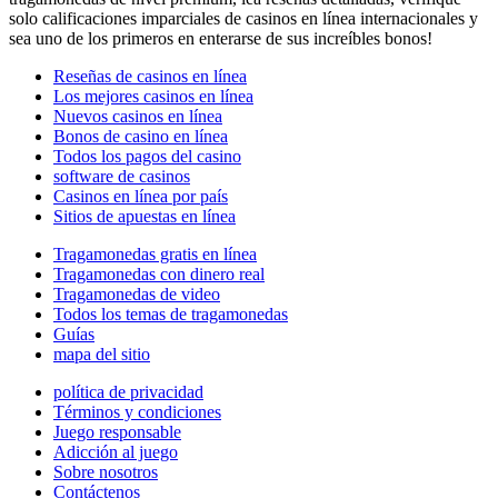
solo calificaciones imparciales de casinos en línea internacionales y
sea uno de los primeros en enterarse de sus increíbles bonos!
Reseñas de casinos en línea
Los mejores casinos en línea
Nuevos casinos en línea
Bonos de casino en línea
Todos los pagos del casino
software de casinos
Casinos en línea por país
Sitios de apuestas en línea
Tragamonedas gratis en línea
Tragamonedas con dinero real
Tragamonedas de video
Todos los temas de tragamonedas
Guías
mapa del sitio
política de privacidad
Términos y condiciones
Juego responsable
Adicción al juego
Sobre nosotros
Contáctenos