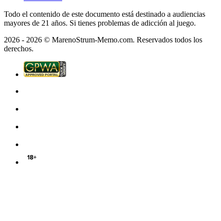
Todo el contenido de este documento está destinado a audiencias
mayores de 21 años.
Si tienes problemas de adicción al juego.
2026 - 2026 © MarenoStrum-Memo.com.
Reservados todos los
derechos.