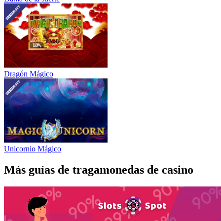
Dragón Mágico
Unicornio Mágico
Más guías de tragamonedas de casino