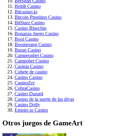
BetShah Casino
Bettilt Casino
Bitcasino.io
Bitcoin Pingüino Casino
BitStarz Casino
Casino Bluechip
Bonanza Juego Casino
Booi Casino
Boomerang Casino
Buran Casino
Campeonbet Casino
Campobet Casino
Casinia Casino
Cohete de casino
Casino Casino
CasinoZer
CobraCasino
Casino Dazard
Casino de la suerte de las divas
Casino Dolly
Empire.io Casino
Otros juegos de GameArt