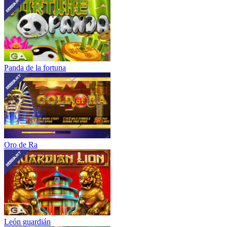
Panda de la fortuna
Oro de Ra
León guardián