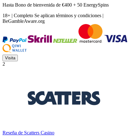
Hasta
Bono de bienvenida de €400 + 50 EnergySpins
18+ | Completo
Se aplican términos y condiciones
|
BeGambleAware.org
Visita
2
Reseña de Scatters Casino