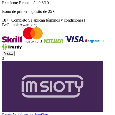
Excelente Reputación 9.6/10
Bono de primer depósito de 25 €
18+ | Completo
Se aplican términos y condiciones
|
BeGambleAware.org
Visita
3
Revisión del casino IamSloty