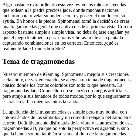
Algo bastante extraordinario esta vez revive los mitos y leyendas
que rodean a la piedra preciosa jade, donde muchas naciones
lucharon para revelar su poder secreto y poseer el mundo con su
ayuda. En honor a la piedra, Spinomenal tomó la decisión de crear
una tragamonedas genial que cautiva desde la primera vista. Con un
aspecto bastante simple a simple vista, no debe dejarse engañar, ya
que el juego lo atraerá a pasar horas y horas frente a su pantalla
capturando combinaciones en los carretes. Entonces, ¿qué es
realmente Jade Connection Slot?
Tema de tragamonedas
Nuestro miembro de iGaming, Spinomenal, mejora sus creaciones
cada año y, de vez en cuando, se apega a un tema de tragamonedas
clásico donde los íconos coloridos son todo lo que necesita. La
tragamonedas Jade Connection no se lanzó con fuegos artificiales,
pero atrajo a sus fanáticos de todos modos, por lo que seguramente
estarás en la fila mientras miras la salida.
La apariencia de la tragamonedas es simple pero muy bonita, con
colores ácidos de los símbolos y un comodín relajado del sabio en el
carrete. Definitivamente disfrutarás de la vibra y la atmósfera de esta
tragamonedas 2D, ya que no solo la perspectiva es agradable, sino
que la banda sonora también se suma al flujo de la tragamonedas.