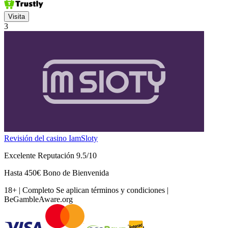
Visita
3
Revisión del casino IamSloty
Excelente Reputación 9.5/10
Hasta
450€ Bono de Bienvenida
18+ | Completo
Se aplican términos y condiciones
|
BeGambleAware.org