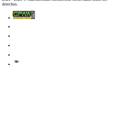
derechos.