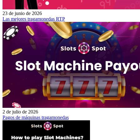
23 de junio de 2026
Las mejores tragamonedas RTP
2 de julio de 2026
Pagos de máquinas tragamonedas