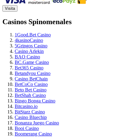
Visita
Casinos Spinomenales
1Good.Bet Casino
4kasinoCasino
5Gringos Casino
Casino Arlekin
BAO Casino
BC.Game Casino
Bet365 Casino
Betandyou Casino
Casino BetChain
BetCoCo Casino
Beto Bet Casino
BetShah Casino
Bingo Bonga Casino
Bitcasino.io
BitStarz Casino
Casino Bluechip
Bonanza Juego Casino
Booi Casino
Boomerang Casino