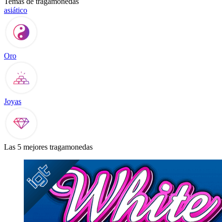
Temas de tragamonedas
asiático
Oro
Joyas
Las 5 mejores tragamonedas