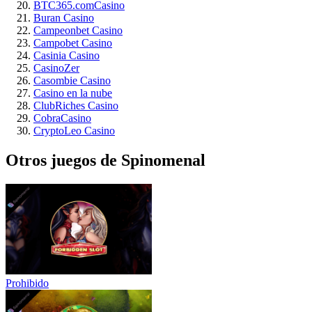
BTC365.comCasino
Buran Casino
Campeonbet Casino
Campobet Casino
Casinia Casino
CasinoZer
Casombie Casino
Casino en la nube
ClubRiches Casino
CobraCasino
CryptoLeo Casino
Otros juegos de Spinomenal
Prohibido