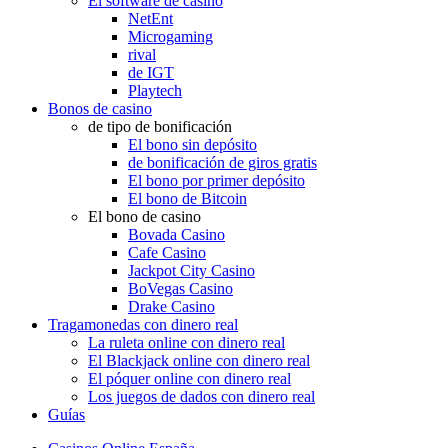
El software de casino
NetEnt
Microgaming
rival
de IGT
Playtech
Bonos de casino
de tipo de bonificación
El bono sin depósito
de bonificación de giros gratis
El bono por primer depósito
El bono de Bitcoin
El bono de casino
Bovada Casino
Cafe Casino
Jackpot City Casino
BoVegas Casino
Drake Casino
Tragamonedas con dinero real
La ruleta online con dinero real
El Blackjack online con dinero real
El póquer online con dinero real
Los juegos de dados con dinero real
Guías