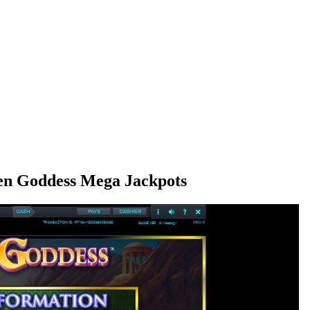
en Goddess Mega Jackpots