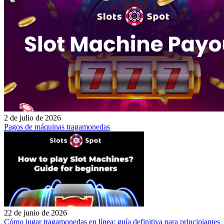
2 de julio de 2026
Pagos de máquinas tragamonedas
22 de junio de 2026
Cómo jugar tragamonedas en línea: guía definitiva para principiantes