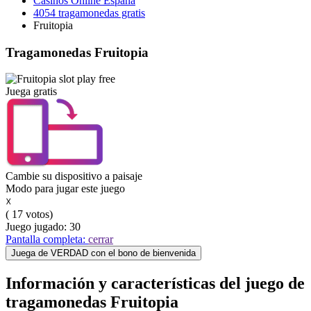
Casinos Online España
4054 tragamonedas gratis
Fruitopia
Tragamonedas Fruitopia
Juega gratis
Cambie su dispositivo a paisaje
Modo para jugar este juego
☓
(
17
votos)
Juego jugado:
30
Pantalla completa:
cerrar
Juega de VERDAD con el bono de bienvenida
Información y características del juego de
tragamonedas Fruitopia