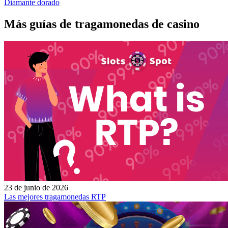
Diamante dorado
Más guías de tragamonedas de casino
23 de junio de 2026
Las mejores tragamonedas RTP