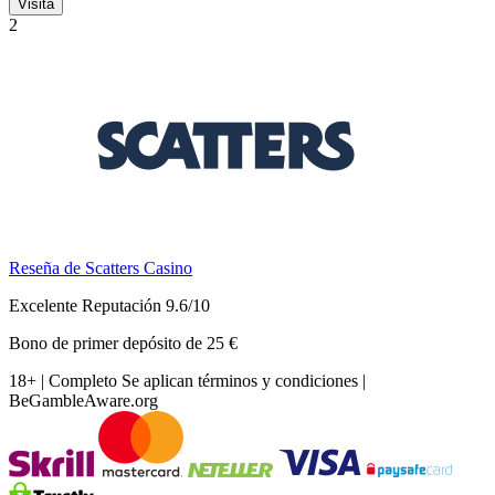
Visita
2
Reseña de Scatters Casino
Excelente Reputación 9.6/10
Bono de primer depósito de 25 €
18+ | Completo
Se aplican términos y condiciones
|
BeGambleAware.org