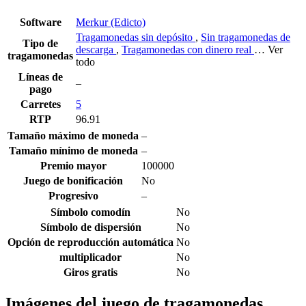
Software
Merkur (Edicto)
Tragamonedas sin depósito
,
Sin tragamonedas de
Tipo de
descarga
,
Tragamonedas con dinero real
… Ver
tragamonedas
todo
Líneas de
–
pago
Carretes
5
RTP
96.91
Tamaño máximo de moneda
–
Tamaño mínimo de moneda
–
Premio mayor
100000
Juego de bonificación
No
Progresivo
–
Símbolo comodín
No
Símbolo de dispersión
No
Opción de reproducción automática
No
multiplicador
No
Giros gratis
No
Imágenes del juego de tragamonedas