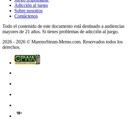
Adicción al juego
Sobre nosotros
Contáctenos
Todo el contenido de este documento está destinado a audiencias
mayores de 21 años.
Si tienes problemas de adicción al juego.
2026 - 2026 © MarenoStrum-Memo.com.
Reservados todos los
derechos.