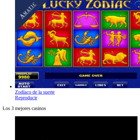
Zodíaco de la suerte
Reproducir
Los 3 mejores casinos