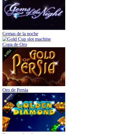
Gemas de la noche
Copa de Oro
Oro de Persia