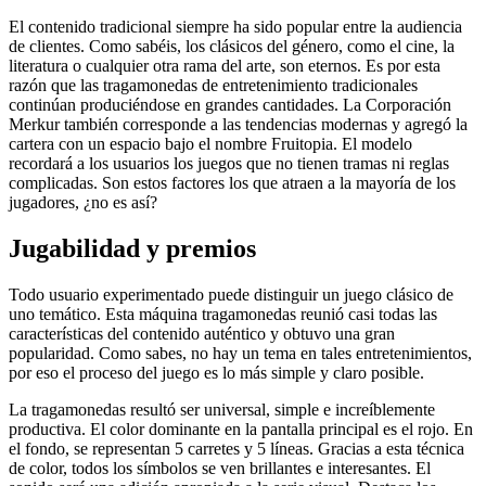
El contenido tradicional siempre ha sido popular entre la audiencia
de clientes. Como sabéis, los clásicos del género, como el cine, la
literatura o cualquier otra rama del arte, son eternos. Es por esta
razón que las tragamonedas de entretenimiento tradicionales
continúan produciéndose en grandes cantidades. La Corporación
Merkur también corresponde a las tendencias modernas y agregó la
cartera con un espacio bajo el nombre Fruitopia. El modelo
recordará a los usuarios los juegos que no tienen tramas ni reglas
complicadas. Son estos factores los que atraen a la mayoría de los
jugadores, ¿no es así?
Jugabilidad y premios
Todo usuario experimentado puede distinguir un juego clásico de
uno temático. Esta máquina tragamonedas reunió casi todas las
características del contenido auténtico y obtuvo una gran
popularidad. Como sabes, no hay un tema en tales entretenimientos,
por eso el proceso del juego es lo más simple y claro posible.
La tragamonedas resultó ser universal, simple e increíblemente
productiva. El color dominante en la pantalla principal es el rojo. En
el fondo, se representan 5 carretes y 5 líneas. Gracias a esta técnica
de color, todos los símbolos se ven brillantes e interesantes. El