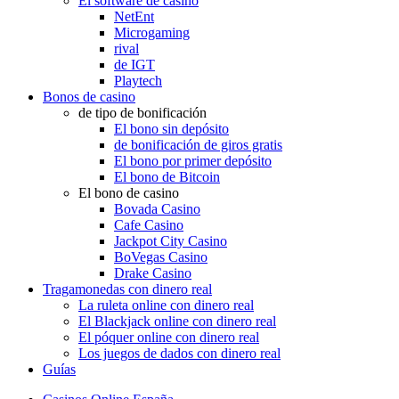
El software de casino
NetEnt
Microgaming
rival
de IGT
Playtech
Bonos de casino
de tipo de bonificación
El bono sin depósito
de bonificación de giros gratis
El bono por primer depósito
El bono de Bitcoin
El bono de casino
Bovada Casino
Cafe Casino
Jackpot City Casino
BoVegas Casino
Drake Casino
Tragamonedas con dinero real
La ruleta online con dinero real
El Blackjack online con dinero real
El póquer online con dinero real
Los juegos de dados con dinero real
Guías