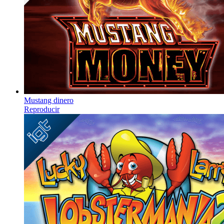
Mustang dinero
Reproducir