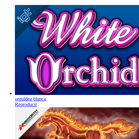
orquídea blanca
Reproducir