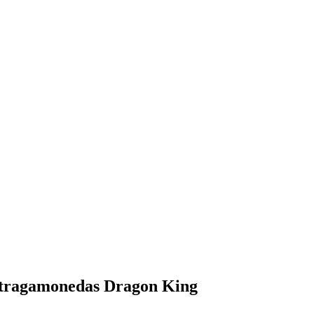
de tragamonedas Dragon King