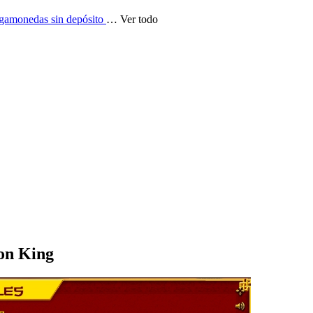
gamonedas sin depósito
… Ver todo
on King