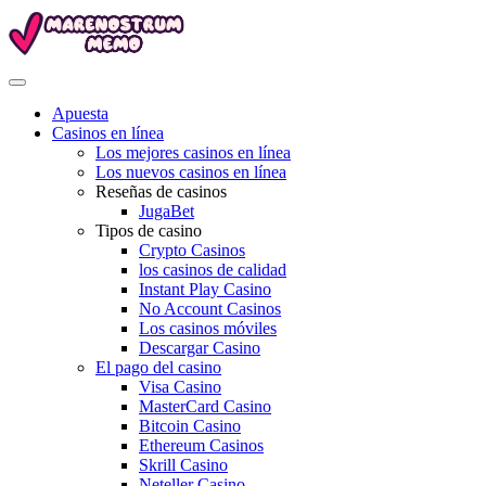
Apuesta
Casinos en línea
Los mejores casinos en línea
Los nuevos casinos en línea
Reseñas de casinos
JugaBet
Tipos de casino
Crypto Casinos
los casinos de calidad
Instant Play Casino
No Account Casinos
Los casinos móviles
Descargar Casino
El pago del casino
Visa Casino
MasterCard Casino
Bitcoin Casino
Ethereum Casinos
Skrill Casino
Neteller Casino