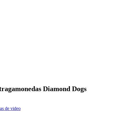
de tragamonedas Diamond Dogs
s de video