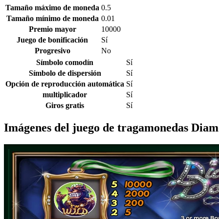
Tamaño máximo de moneda
0.5
Tamaño mínimo de moneda
0.01
Premio mayor
10000
Juego de bonificación
Sí
Progresivo
No
Símbolo comodín
Sí
Símbolo de dispersión
Sí
Opción de reproducción automática
Sí
multiplicador
Sí
Giros gratis
Sí
Imágenes del juego de tragamonedas Dia