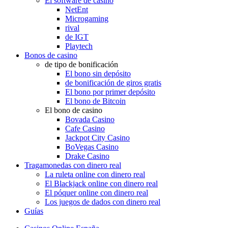
El software de casino
NetEnt
Microgaming
rival
de IGT
Playtech
Bonos de casino
de tipo de bonificación
El bono sin depósito
de bonificación de giros gratis
El bono por primer depósito
El bono de Bitcoin
El bono de casino
Bovada Casino
Cafe Casino
Jackpot City Casino
BoVegas Casino
Drake Casino
Tragamonedas con dinero real
La ruleta online con dinero real
El Blackjack online con dinero real
El póquer online con dinero real
Los juegos de dados con dinero real
Guías