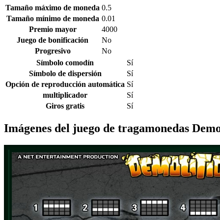
Tamaño máximo de moneda
0.5
Tamaño mínimo de moneda
0.01
Premio mayor
4000
Juego de bonificación
No
Progresivo
No
Símbolo comodín
Sí
Símbolo de dispersión
Sí
Opción de reproducción automática
Sí
multiplicador
Sí
Giros gratis
Sí
Imágenes del juego de tragamonedas Demo