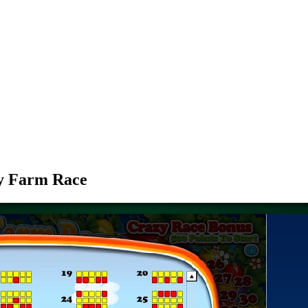
zy Farm Race