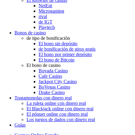
El software de casino
NetEnt
Microgaming
rival
de IGT
Playtech
Bonos de casino
de tipo de bonificación
El bono sin depósito
de bonificación de giros gratis
El bono por primer depósito
El bono de Bitcoin
El bono de casino
Bovada Casino
Cafe Casino
Jackpot City Casino
BoVegas Casino
Drake Casino
Tragamonedas con dinero real
La ruleta online con dinero real
El Blackjack online con dinero real
El póquer online con dinero real
Los juegos de dados con dinero real
Guías