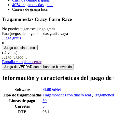
Casinos Online España
4054 tragamonedas gratis
Carrera de granja loca
Tragamonedas Crazy Farm Race
No puedes jugar este juego gratis
Para juegos de tragamonedas gratis, vaya
Juega gratis
o
Juega con dinero real
(
4
votos)
Juego jugado:
8
Pantalla completa:
cerrar
Juega de VERDAD con el bono de bienvenida
Información y características del juego 
Software
SkillOnNet
Tipo de tragamonedas
Tragamonedas con dinero real
,
Tragamoneda
Líneas de pago
50
Carretes
5
RTP
96.1