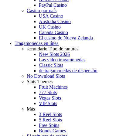
PayPal Casino
Casino por país
USA Casino
Australia Casino
UK Casino
Canada Casino
El casino de Nueva Zelanda
Tragamonedas en línea
secundario Tipo de ranuras
New Slots 2026
Las video tragamonedas
Classic Slots
de tragamonedas de dispersión
No Download Slots
Slots Themes
Fruit Machines
777 Slots
Vegas Slots
VIP Slots
Más
3 Reel Slots
5 Reel Slots
Free Spins
Bonus Games