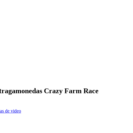
de tragamonedas Crazy Farm Race
s de video