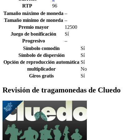
RTP
96
Tamaño máximo de moneda
–
Tamaño mínimo de moneda
–
Premio mayor
12500
Juego de bonificación
Sí
Progresivo
–
Símbolo comodín
Sí
Símbolo de dispersión
Sí
Opción de reproducción automática
Sí
multiplicador
No
Giros gratis
Sí
Revisión de tragamonedas de Cluedo