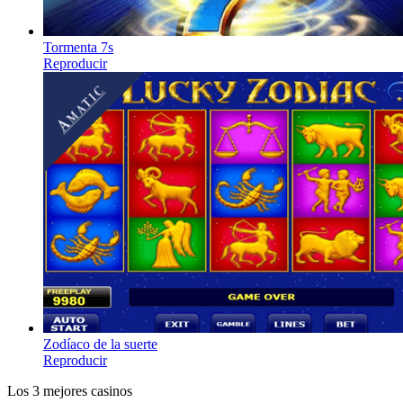
Tormenta 7s
Reproducir
Zodíaco de la suerte
Reproducir
Los 3 mejores casinos