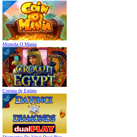
Moneda O Mania
Corona de Egipto