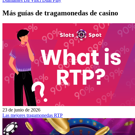
Diamantes Da Vinci Dual Play
Más guías de tragamonedas de casino
23 de junio de 2026
Las mejores tragamonedas RTP