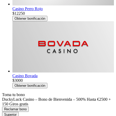
Casino Perro Rojo
$12250
Obtener bonificación
Casino Bovada
$3000
Obtener bonificación
Toma tu bono
DuckyLuck Casino – Bono de Bienvenida –
500% Hasta €2500 +
150
Giros gratis
Reclamar bono
Superior