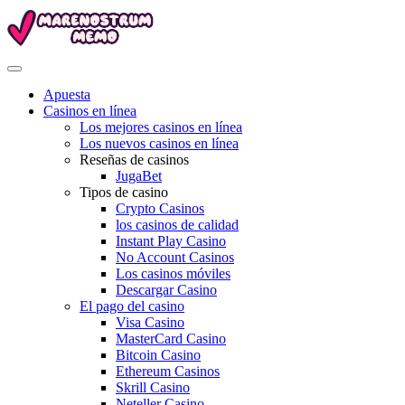
Apuesta
Casinos en línea
Los mejores casinos en línea
Los nuevos casinos en línea
Reseñas de casinos
JugaBet
Tipos de casino
Crypto Casinos
los casinos de calidad
Instant Play Casino
No Account Casinos
Los casinos móviles
Descargar Casino
El pago del casino
Visa Casino
MasterCard Casino
Bitcoin Casino
Ethereum Casinos
Skrill Casino
Neteller Casino