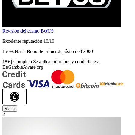
Revisión del casino BetUS
Excelente reputación 10/10
150% Hasta
Bono de primer depósito de €3000
18+ | Completo
Se aplican términos y condiciones
|
BeGambleAware.org
Visita
2