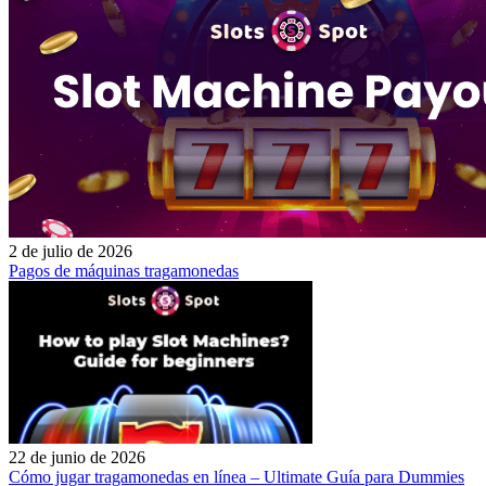
2 de julio de 2026
Pagos de máquinas tragamonedas
22 de junio de 2026
Cómo jugar tragamonedas en línea – Ultimate Guía para Dummies