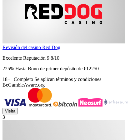
Revisión del casino Red Dog
Excelente Reputación 9.8/10
225% Hasta
Bono de primer depósito de €12250
18+ | Completo
Se aplican términos y condiciones
|
BeGambleAware.org
Visita
3