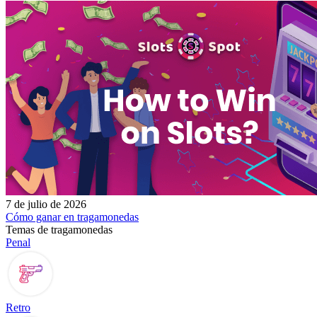
7 de julio de 2026
Cómo ganar en tragamonedas
Temas de tragamonedas
Penal
Retro