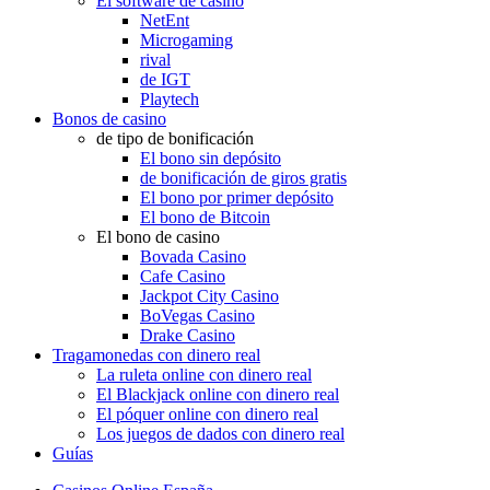
El software de casino
NetEnt
Microgaming
rival
de IGT
Playtech
Bonos de casino
de tipo de bonificación
El bono sin depósito
de bonificación de giros gratis
El bono por primer depósito
El bono de Bitcoin
El bono de casino
Bovada Casino
Cafe Casino
Jackpot City Casino
BoVegas Casino
Drake Casino
Tragamonedas con dinero real
La ruleta online con dinero real
El Blackjack online con dinero real
El póquer online con dinero real
Los juegos de dados con dinero real
Guías