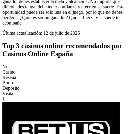
ganarlo, debes establecer la meta y alcanzarla. No importa qué
dificultades tenga, debe tener confianza y creer en su suerte. Esta
oportunidad puede ser solo una en el juego, por lo que no debes
perderla. ¿Quieres ser un ganador? Que la fuerza y ​​la suerte te
acompañe.
Última actualización: 12 de julio de 2026
Top 3 casinos online recomendados por
Casinos Online España
№
Casino
Reseña
Bono
Depósito
Visita
1